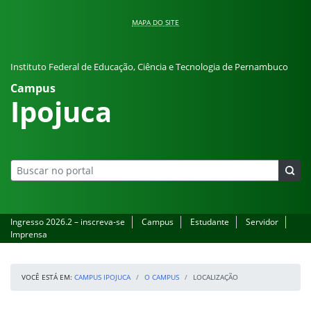
Pular para o conteúdo
MAPA DO SITE
Instituto Federal de Educação, Ciência e Tecnologia de Pernambuco
Campus
Ipojuca
Ingresso 2026.2 – inscreva-se
Campus
Estudante
Servidor
Imprensa
VOCÊ ESTÁ EM:
CAMPUS IPOJUCA
O CAMPUS
LOCALIZAÇÃO