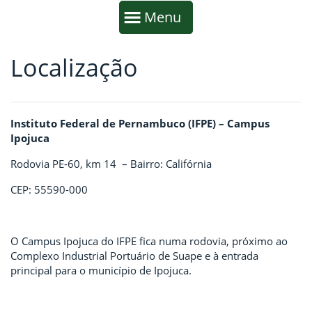
Início da navegação
Mostrar
Menu
Localização
Fim da navegação
Início do conteúdo
Instituto Federal de Pernambuco (IFPE) – Campus
Ipojuca
Rodovia PE-60, km 14 – Bairro: Califórnia
CEP: 55590-000
O Campus Ipojuca do IFPE fica numa rodovia, próximo ao
Complexo Industrial Portuário de Suape e à entrada
principal para o município de Ipojuca.