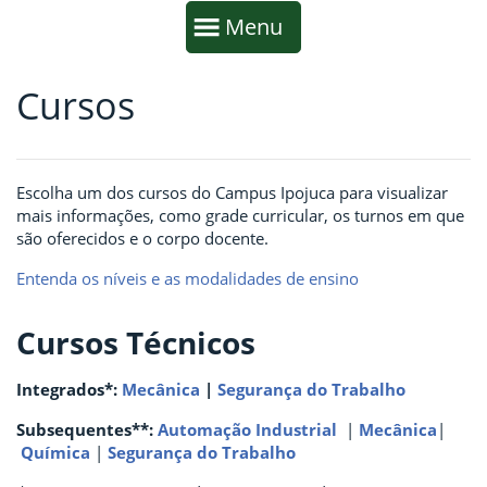
Início da navegação
Mostrar
Menu
Cursos
Fim da navegação
Início do conteúdo
Escolha um dos cursos do Campus Ipojuca para visualizar
mais informações, como grade curricular, os turnos em que
são oferecidos e o corpo docente.
Entenda os níveis e as modalidades de ensino
Cursos Técnicos
Integrados*:
Mecânica
|
Segurança do Trabalho
Subsequentes**:
Automação Industrial
|
Mecânica
|
Química
|
Segurança do Trabalho