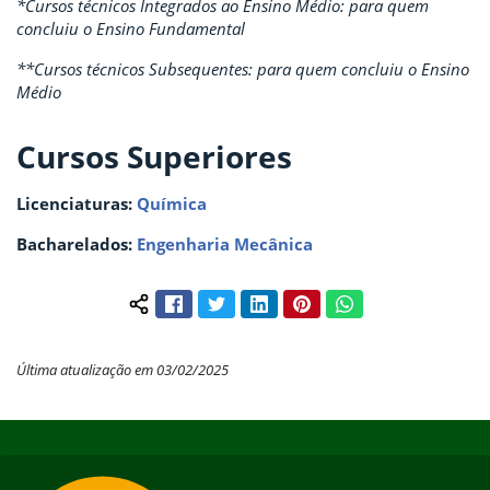
*Cursos técnicos Integrados ao Ensino Médio: para quem
concluiu o Ensino Fundamental
**Cursos técnicos Subsequentes: para quem concluiu o Ensino
Médio
Cursos Superiores
Licenciaturas:
Química
Bacharelados:
Engenharia Mecânica
Facebook
Twitter
LinkedIn
Pinterest
WhatsApp
Compartilhar conteúdo:
Última atualização em 03/02/2025
Início do rodapé
Fim do conteúdo