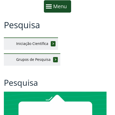
Início da navegação
Mostrar
Menu
Pesquisa
Fim da navegação
Início do conteúdo
Iniciação Científica
Grupos de Pesquisa
Pesquisa