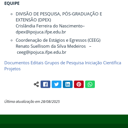
EQUIPE
DIVISÃO DE PESQUISA, PÓS-GRADUAÇÃO E
EXTENSÃO (DPEX)
Crislândia Ferreira do Nascimento–
dpex@ipojuca.ifpe.edu.br
Coordenação de Estágios e Egressos (CEEG)
Renato Suellisom da Silva Medeiros –
ceeg@ipojuca.ifpe.edu.br
Documentos
Editais
Grupos de Pesquisa
Iniciação Científica
Projetos
Facebook
Twitter
LinkedIn
Pinterest
WhatsApp
Compartilhar conteúdo:
Última atualização em 28/08/2025
Início do rodapé
Fim do conteúdo