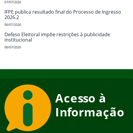
07/07/2026
IFPE publica resultado final do Processo de Ingresso
2026.2
06/07/2026
Defeso Eleitoral impõe restrições à publicidade
institucional
06/07/2026
Início do rodapé
Fim do conteúdo