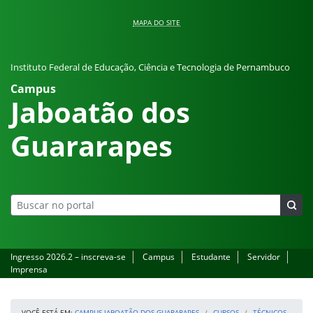
Pular para o conteúdo
MAPA DO SITE
Instituto Federal de Educação, Ciência e Tecnologia de Pernambuco
Campus
Jaboatão dos
Guararapes
Ingresso 2026.2 – inscreva-se
Campus
Estudante
Servidor
Imprensa
VOCÊ ESTÁ EM:
CAMPUS JABOATÃO DOS GUARARAPES
CURSOS
TÉCNICOS