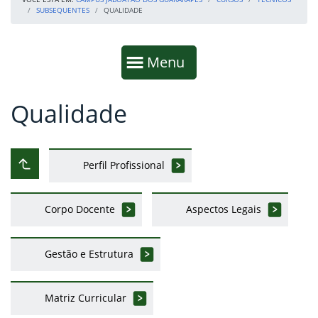
SUBSEQUENTES
QUALIDADE
Início da navegação
Mostrar
Menu
Qualidade
Fim da navegação
Início do conteúdo
Perfil Profissional
Subir ao nível anterior
Corpo Docente
Aspectos Legais
Gestão e Estrutura
Matriz Curricular