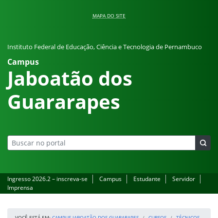
Pular para o conteúdo
MAPA DO SITE
Instituto Federal de Educação, Ciência e Tecnologia de Pernambuco
Campus
Jaboatão dos
Guararapes
Ingresso 2026.2 – inscreva-se
Campus
Estudante
Servidor
Imprensa
VOCÊ ESTÁ EM:
CAMPUS JABOATÃO DOS GUARARAPES
CURSOS
TÉCNICOS