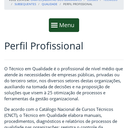
SUBSEQUENTES
QUALIDADE
PERFIL PROFISSIONAL
Início da navegação
Mostrar
Menu
Perfil Profissional
Fim da navegação
Início do conteúdo
O Técnico em Qualidade é o profissional de nível médio que
atende às necessidades de empresas públicas, privadas ou
do terceiro setor, nos diversos setores destas organizações,
auxiliando na tomada de decisões e na proposição de
soluções que visem à 25 otimização de processos e
ferramentas da gestão organizacional.
De acordo com o Catálogo Nacional de Cursos Técnicos
(CNCT), o Técnico em Qualidade elabora manuais,
procedimentos, diagnósticos e relatórios de processos de
qualidade nas organizações; registra o controle da