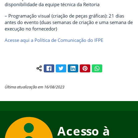
disponibilidade da equipe técnica da Reitoria
– Programação visual (criação de peças gráficas): 21 dias
antes do evento (duas semanas de criação e uma semana de
execução no fornecedor)
Acesse aqui a Política de Comunicação do IFPE
Facebook
Twitter
LinkedIn
Pinterest
WhatsApp
Compartilhar conteúdo:
Última atualização em 16/08/2023
Início do rodapé
Fim do conteúdo