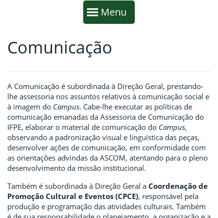
Início da navegação
Mostrar
Menu
Comunicação
Fim da navegação
Início do conteúdo
A Comunicação é subordinada à Direção Geral, prestando-
lhe assessoria nos assuntos relativos à comunicação social e
à imagem do
Campus
. Cabe-lhe executar as políticas de
comunicação emanadas da Assessoria de Comunicação do
IFPE, elaborar o material de comunicação do
Campus
,
observando a padronização visual e linguística das peças,
desenvolver ações de comunicação, em conformidade com
as orientações advindas da ASCOM, atentando para o pleno
desenvolvimento da missão institucional.
Também é subordinada à Direção Geral a
Coordenação de
Promoção Cultural e Eventos (CPCE)
, responsável pela
produção e programação das atividades culturais.
Também
é de sua responsabilidade o planejamento, a organização e a