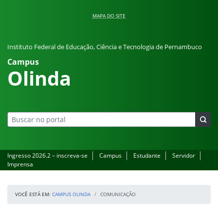
Pular para o conteúdo
MAPA DO SITE
Instituto Federal de Educação, Ciência e Tecnologia de Pernambuco
Campus
Olinda
Ingresso 2026.2 – inscreva-se
Campus
Estudante
Servidor
Imprensa
VOCÊ ESTÁ EM:
CAMPUS OLINDA
COMUNICAÇÃO