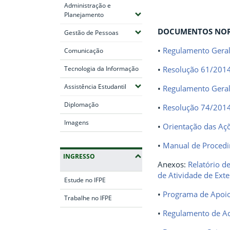
Administração e
(Expandir submenus)
Planejamento
DOCUMENTOS NOR
(Expandir submenus)
Gestão de Pessoas
•
Regulamento Geral
Comunicação
Tecnologia da Informação
•
Resolução 61/2014
(Expandir submenus)
Assistência Estudantil
•
Regulamento Geral
Diplomação
•
Resolução 74/2014
Imagens
•
Orientação das Açõ
•
Manual de Procedi
INGRESSO
Anexos:
Relatório d
de Atividade de Ext
Estude no IFPE
•
Programa de Apoio 
Trabalhe no IFPE
•
Regulamento de A
Fim da navegação