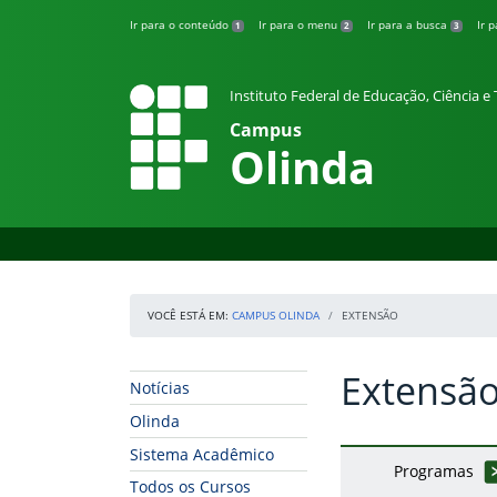
Pular para o conteúdo
Ir para o conteúdo
Ir para o menu
Ir para a busca
Ir 
1
2
3
Instituto Federal de Educação, Ciência 
Campus
Olinda
VOCÊ ESTÁ EM:
CAMPUS OLINDA
EXTENSÃO
Extensã
Início da navegação
Início do conteúdo
Notícias
Olinda
Sistema Acadêmico
Programas
Todos os Cursos