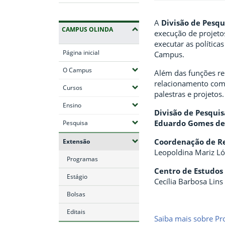
A
Divisão de Pesqu
CAMPUS OLINDA
execução de projet
executar as polític
Página inicial
Campus.
(Expandir submenus)
O Campus
Além das funções re
relacionamento com 
(Expandir submenus)
Cursos
palestras e projetos.
(Expandir submenus)
Ensino
Divisão de Pesquis
(Expandir submenus)
Eduardo Gomes d
Pesquisa
(Expandir submenus)
Coordenação de Rel
Extensão
Leopoldina Mariz Ló
Programas
Centro de Estudos 
Estágio
Cecília Barbosa Lins
Bolsas
Editais
Saiba mais sobre Pro