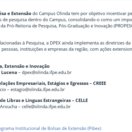
isa e Extensão
do Campus Olinda tem por objetivo incentivar pesq
os de pesquisa dentro do Campus, consolidando-o como um impor
as da Pró-Reitoria de Pesquisa, Pós-Graduação e Inovação (PROPES
lacionadas à Pesquisa, a DPEX ainda implementa as diretrizes da
pessoas, instituições e empresas da região, com ações extensioni
a, Extensão e Inovação
e Lucena
– dpex@olinda.ifpe.edu.br
ações Empresariais, Estágios e Egressos – CREEE
cio – estagio@olinda.ifpe.edu.br
de Libras e Línguas Estrangeiras – CELLE
 Aroucha – celle@olinda.ifpe.edu.br
grama Institucional de Bolsas de Extensão (Pibex)