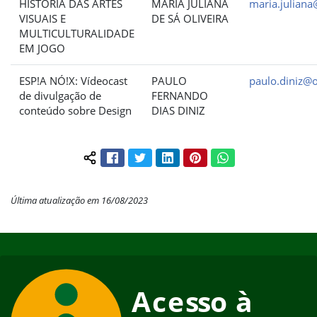
HISTÓRIA DAS ARTES
MARIA JULIANA
maria.juliana
VISUAIS E
DE SÁ OLIVEIRA
MULTICULTURALIDADE
EM JOGO
ESP!A NÓ!X: Vídeocast
PAULO
paulo.diniz@o
de divulgação de
FERNANDO
conteúdo sobre Design
DIAS DINIZ
Facebook
Twitter
LinkedIn
Pinterest
WhatsApp
Compartilhar conteúdo:
Última atualização em 16/08/2023
Início do rodapé
Fim do conteúdo