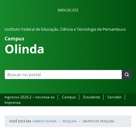
Pular para o conteúdo
MAPA DO SITE
Instituto Federal de Educação, Ciência e Tecnologia de Pernambuco
Campus
Olinda
Ingresso 2026.2 – inscreva-se
Campus
Estudante
Servidor
Imprensa
VOCÊ ESTÁ EM:
CAMPUS OLINDA
PESQUISA
GRUPOS DE PESQUISA