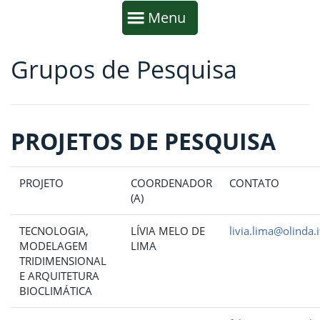
Início da navegação
Mostrar
Menu
Grupos de Pesquisa
Fim da navegação
Início do conteúdo
PROJETOS DE PESQUISA
PROJETO
COORDENADOR
CONTATO
(A)
TECNOLOGIA,
LÍVIA MELO DE
livia.lima@olinda.
MODELAGEM
LIMA
TRIDIMENSIONAL
E ARQUITETURA
BIOCLIMÁTICA