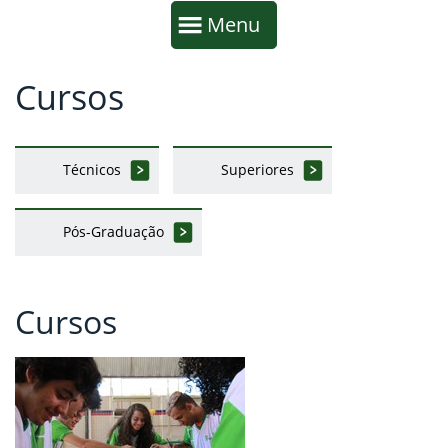
Início da navegação
Mostrar
Menu
Cursos
Fim da navegação
Início do conteúdo
Técnicos
Superiores
Pós-Graduação
Cursos