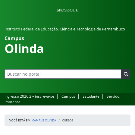
Pular para o conteúdo
MAPA DO SITE
Instituto Federal de Educação, Ciência e Tecnologia de Pernambuco
Campus
Olinda
Ingresso 2026.2 – inscreva-se
Campus
Estudante
Servidor
Imprensa
VOCÊ ESTÁ EM:
CAMPUS OLINDA
CURSOS