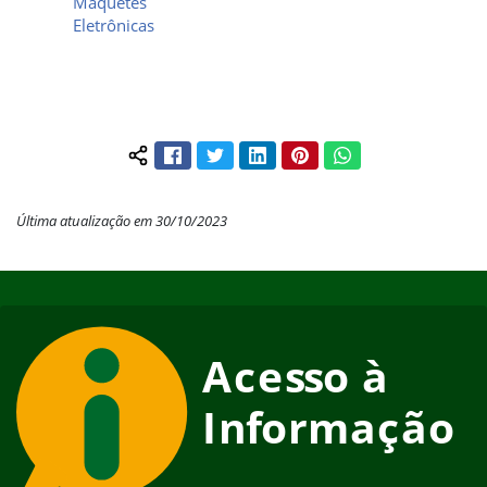
Maquetes
Eletrônicas
Facebook
Twitter
LinkedIn
Pinterest
WhatsApp
Compartilhar conteúdo:
Última atualização em 30/10/2023
Início do rodapé
Fim do conteúdo