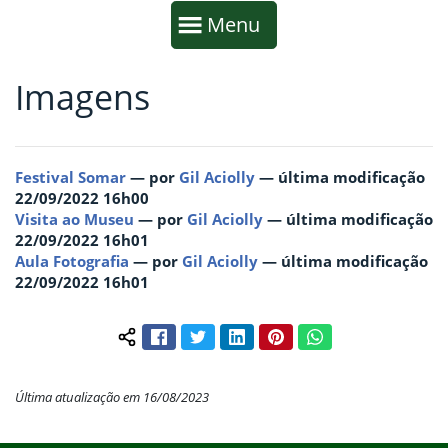
Início da navegação
Mostrar
Menu
Imagens
Fim da navegação
Início do conteúdo
Festival Somar
—
por
Gil Aciolly
— última modificação
22/09/2022 16h00
Visita ao Museu
—
por
Gil Aciolly
— última modificação
22/09/2022 16h01
Aula Fotografia
—
por
Gil Aciolly
— última modificação
22/09/2022 16h01
Facebook
Twitter
LinkedIn
Pinterest
WhatsApp
Compartilhar conteúdo:
Última atualização em 16/08/2023
Início do rodapé
Fim do conteúdo