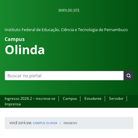
Pular para o conteúdo
MAPA DO SITE
Instituto Federal de Educação, Ciência e Tecnologia de Pernambuco
Campus
Olinda
Ingresso 2026.2 – inscreva-se
Campus
Estudante
Servidor
Imprensa
VOCÊ ESTÁ EM:
CAMPUS OLINDA
IMAGENS