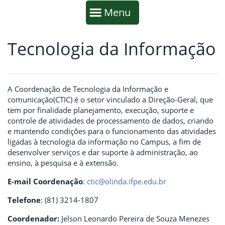
Início da navegação
Mostrar
Menu
Tecnologia da Informação
Fim da navegação
Início do conteúdo
A Coordenação de Tecnologia da Informação e
comunicação(CTIC) é o setor vinculado a Direção-Geral, que
tem por finalidade planejamento, execução, suporte e
controle de atividades de processamento de dados, criando
e mantendo condições para o funcionamento das atividades
ligadas à tecnologia da informação no Campus, a fim de
desenvolver serviços e dar suporte à administração, ao
ensino, à pesquisa e à extensão.
E-mail Coordenação
:
ctic@olinda.ifpe.edu.br
Telefone
: (81) 3214-1807
Coordenador:
Jelson Leonardo Pereira de Souza Menezes