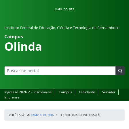
Pular para o conteúdo
MAPA DO SITE
Instituto Federal de Educação, Ciência e Tecnologia de Pernambuco
Campus
Olinda
Ingresso 2026.2 – inscreva-se
Campus
Estudante
Servidor
Imprensa
VOCÊ ESTÁ EM:
CAMPUS OLINDA
TECNOLOGIA DA INFORMAÇÃO