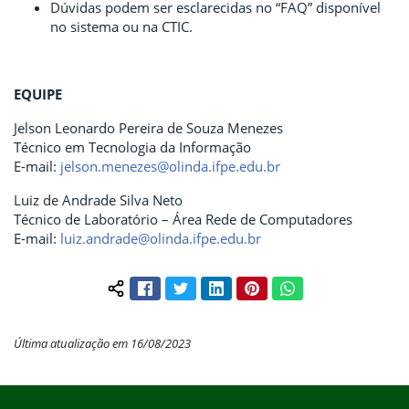
Dúvidas podem ser esclarecidas no “FAQ” disponível
no sistema ou na CTIC.
EQUIPE
Jelson Leonardo Pereira de Souza Menezes
Técnico em Tecnologia da Informação
E-mail:
jelson.menezes@olinda.ifpe.edu.br
Luiz de Andrade Silva Neto
Técnico de Laboratório – Área Rede de Computadores
E-mail:
luiz.andrade@olinda.ifpe.edu.br
Facebook
Twitter
LinkedIn
Pinterest
WhatsApp
Compartilhar conteúdo:
Última atualização em 16/08/2023
Início do rodapé
Fim do conteúdo