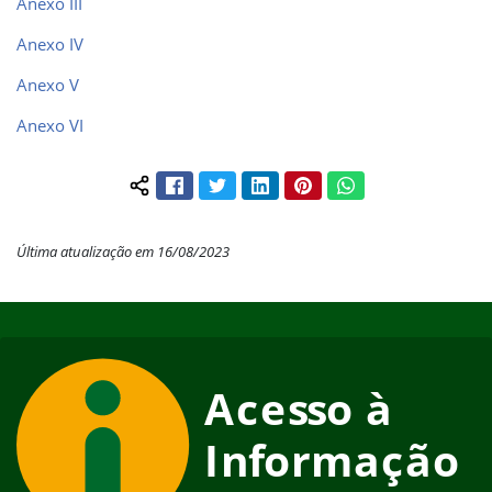
Anexo III
Anexo IV
Anexo V
Anexo VI
Facebook
Twitter
LinkedIn
Pinterest
WhatsApp
Compartilhar conteúdo:
Última atualização em 16/08/2023
Início do rodapé
Fim do conteúdo