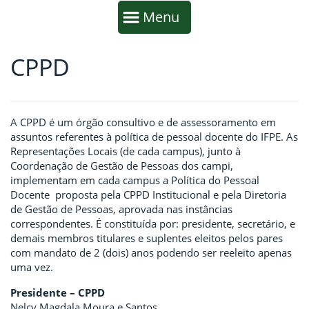
Início da navegação
Mostrar
Menu
CPPD
Fim da navegação
Início do conteúdo
A CPPD é um órgão consultivo e de assessoramento em
assuntos referentes à política de pessoal docente do IFPE. As
Representações Locais (de cada campus), junto à
Coordenação de Gestão de Pessoas dos campi,
implementam em cada campus a Política do Pessoal
Docente proposta pela CPPD Institucional e pela Diretoria
de Gestão de Pessoas, aprovada nas instâncias
correspondentes. É constituída por: presidente, secretário, e
demais membros titulares e suplentes eleitos pelos pares
com mandato de 2 (dois) anos podendo ser reeleito apenas
uma vez.
Presidente – CPPD
Nelcy Magdala Moura e Santos