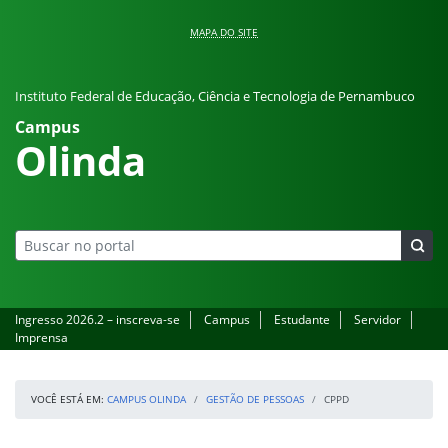
Pular para o conteúdo
MAPA DO SITE
Instituto Federal de Educação, Ciência e Tecnologia de Pernambuco
Campus
Olinda
Ingresso 2026.2 – inscreva-se
Campus
Estudante
Servidor
Imprensa
VOCÊ ESTÁ EM:
CAMPUS OLINDA
GESTÃO DE PESSOAS
CPPD