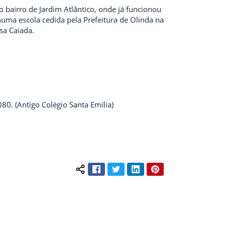
bairro de Jardim Atlântico, onde já funcionou
 numa escola cedida
pela Prefeitura de Olinda na
sa Caiada.
080.
(Antigo Colégio Santa Emília)
Facebook
Twitter
LinkedIn
Pinterest
Compartilhar conteúdo: