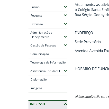
Atualmente, as ativ
(Expandir submenus)
Ensino
o Colégio Santa Emí
Rua Sérgio Godoy de 
(Expandir submenus)
Pesquisa
—————————
(Expandir submenus)
Extensão
ENDEREÇO
Administração e
(Expandir submenus)
Planejamento
Sede Provisória
(Expandir submenus)
Gestão de Pessoas
Avenida
Avenida Fag
Comunicação
Tecnologia da Informação
HORÁRIO DE FUNCION
(Expandir submenus)
Assistência Estudantil
Diplomação
Imagens
Última atualização em 1
INGRESSO
Fim do conteúdo