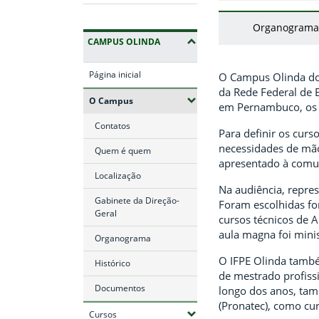
Organograma
CAMPUS OLINDA
Página inicial
O Campus Olinda do I
da Rede Federal de E
(Expandir submenus)
O Campus
em Pernambuco, os c
Contatos
Para definir os curs
necessidades de mão
Quem é quem
apresentado à comun
Localização
Na audiência, repre
Gabinete da Direção-
Foram escolhidas fo
Geral
cursos técnicos de 
aula magna foi mini
Organograma
O IFPE Olinda tamb
Histórico
de mestrado profiss
Documentos
longo dos anos, tam
(Pronatec), como cu
(Expandir submenus)
Cursos