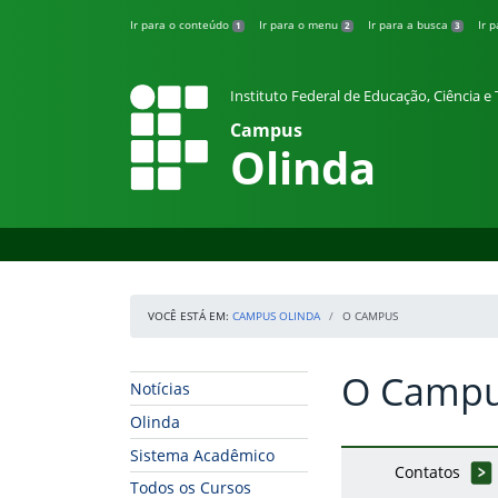
Pular para o conteúdo
Ir para o conteúdo
Ir para o menu
Ir para a busca
Ir 
1
2
3
Instituto Federal de Educação, Ciência 
Campus
Olinda
VOCÊ ESTÁ EM:
CAMPUS OLINDA
O CAMPUS
O Camp
Início da navegação
Início do conteúdo
Notícias
Olinda
Sistema Acadêmico
Contatos
Todos os Cursos