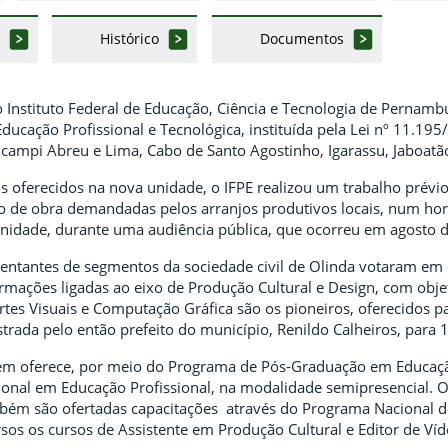
Histórico
Documentos
nstituto Federal de Educação, Ciência e Tecnologia de Pernambuc
ducação Profissional e Tecnológica, instituída pela Lei nº 11.19
ampi Abreu e Lima, Cabo de Santo Agostinho, Igarassu, Jaboatã
os oferecidos na nova unidade, o IFPE realizou um trabalho prévio
 de obra demandadas pelos arranjos produtivos locais, num hori
idade, durante uma audiência pública, que ocorreu em agosto 
sentantes de segmentos da sociedade civil de Olinda votaram em 
rmações ligadas ao eixo de Produção Cultural e Design, com obje
Artes Visuais e Computação Gráfica são os pioneiros, oferecidos 
strada pelo então prefeito do município, Renildo Calheiros, para
ém oferece, por meio do
Programa de Pós-Graduação em Educação 
ional em Educação Profissional, na modalidade semipresencial. O
bém são ofertadas capacitações
através do Programa Nacional d
rsos
os cursos de Assistente em Produção Cultural e Editor de Ví