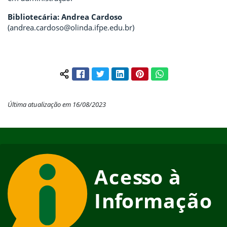
Bibliotecária: Andrea Cardoso
(andrea.cardoso@olinda.ifpe.edu.br)
Facebook
Twitter
LinkedIn
Pinterest
WhatsApp
Compartilhar conteúdo:
Última atualização em 16/08/2023
Início do rodapé
Fim do conteúdo