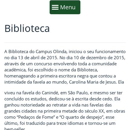
Início da navegação
Mostrar
Menu
Biblioteca
Fim da navegação
Início do conteúdo
A Biblioteca do Campus Olinda, iniciou o seu funcionamento
no dia 13 de abril de
2015. No dia 10 de dezembro de 2015,
através de um concurso envolvendo toda a
comunidade
acadêmica, foi escolhido o nome da Biblioteca,
homenageando a primeira
escritora negra que contou a
intimidade da favela ao mundo, Carolina Maria de Jesus. Ela
viveu na favela do Canindé, em São Paulo, e mesmo ser ter
concluído os estudos, dedicou-se à
escrita desde cedo. Ela
ganhou notoriedade ao retratar a vida nas favelas das
grandes cidades
na primeira metade do século XX, em obras
como “Pedaços de Fome” e “O quarto de despejo”,
esse
último, foi traduzido para treze idiomas e tornou-se um
best-seller.