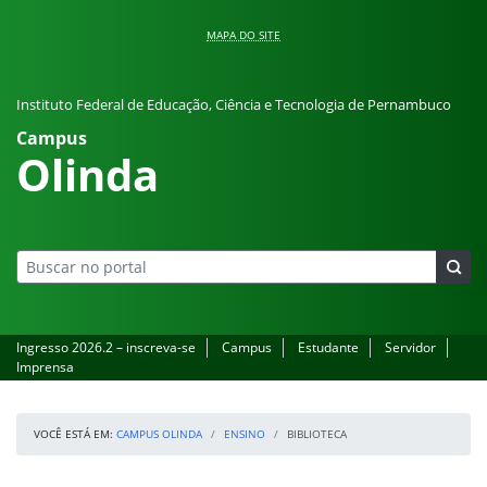
Pular para o conteúdo
MAPA DO SITE
Instituto Federal de Educação, Ciência e Tecnologia de Pernambuco
Campus
Olinda
Ingresso 2026.2 – inscreva-se
Campus
Estudante
Servidor
Imprensa
VOCÊ ESTÁ EM:
CAMPUS OLINDA
ENSINO
BIBLIOTECA