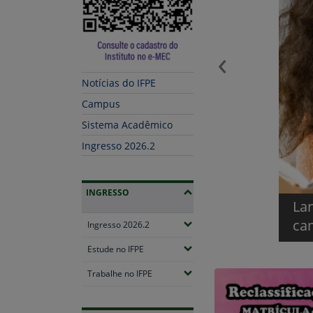
‹
Notícias do IFPE
Campus
Sistema Acadêmico
Ingresso 2026.2
INGRESSO
Ca
tenção Acadêmica 2026.2 para dez
co
(Expandir submenus)
Ingresso 2026.2
(Expandir submenus)
Estude no IFPE
(Expandir submenus)
Trabalhe no IFPE