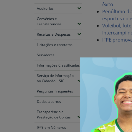
êxito
(Expandir submenus)
Auditorias
Penúltimo dia
esportes cole
Convênios e
(Expandir submenus)
Transferências
Voleibol, fut
Intercampi ne
(Expandir submenus)
Receitas e Despesas
IFPE promove
Licitações e contratos
Servidores
Informações Classificadas
Serviço de Informação
(Expandir submenus)
Plano de Desenvolv
ao Cidadão – SIC
Perguntas Frequentes
Dados abertos
Repositório Institu
Transparência e
(Expandir submenus)
Prestação de Contas
IFPE em Números