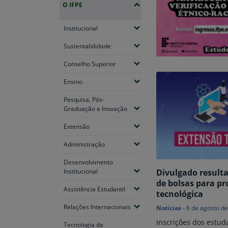
O IFPE
(Expandir submenus)
Institucional
(Expandir submenus)
Sustentabilidade
(Expandir submenus)
Conselho Superior
(Expandir submenus)
Ensino
Pesquisa, Pós-
(Expandir submenus)
Graduação e Inovação
(Expandir submenus)
Extensão
(Expandir submenus)
Administração
Desenvolvimento
(Expandir submenus)
Divulgado resulta
Institucional
de bolsas para pr
(Expandir submenus)
Assistência Estudantil
tecnológica
(Expandir submenus)
Relações Internacionais
Notícias
-
6 de agosto d
Inscrições dos estud
Tecnologia da