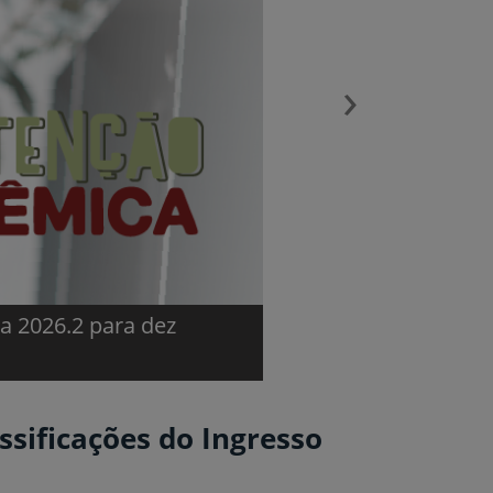
›
ão encerrados
Lançado edital do p
2026.2
sificações do Ingresso