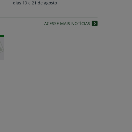
dias 19 e 21 de agosto
ACESSE MAIS NOTÍCIAS
Canal IFPE
Últimos Vídeos do nosso canal no Youtube