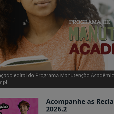
mpeões fazem a festa e Jogos Intercampi 2026 s
m êxito
Acompanhe as Reclas
2026.2