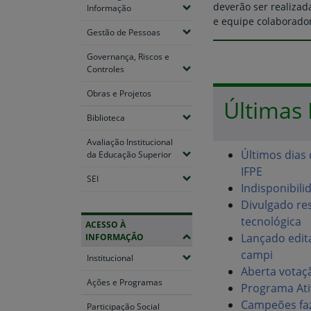
deverão ser realiza
(Expandir submenus)
Informação
e equipe colaborador
(Expandir submenus)
Gestão de Pessoas
Governança, Riscos e
(Expandir submenus)
Controles
Obras e Projetos
Últimas 
(Expandir submenus)
Biblioteca
Avaliação Institucional
Últimos dias 
(Expandir submenus)
da Educação Superior
IFPE
(Expandir submenus)
SEI
Indisponibil
Divulgado res
tecnológica
ACESSO À
Lançado edit
INFORMAÇÃO
campi
(Expandir submenus)
Institucional
Aberta votaç
Ações e Programas
Programa Ativ
Campeões faz
Participação Social