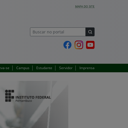
MAPA DO SITE
Página do Facebook
Perfil no Instagram
Canal no YouTube
eva-se
Campus
Estudante
Servidor
Imprensa