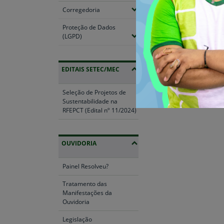
(Expandir submenus)
Corregedoria
Fim do conteúdo
Proteção de Dados
(Expandir submenus)
(LGPD)
EDITAIS SETEC/MEC
Seleção de Projetos de
Sustentabilidade na
RFEPCT (Edital nº 11/2024)
OUVIDORIA
Painel Resolveu?
Tratamento das
Manifestações da
Ouvidoria
Legislação