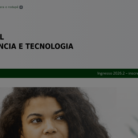
modal-check
para o rodapé
4
Federal de Pernambuco
Ingresso 2026.2 – inscr