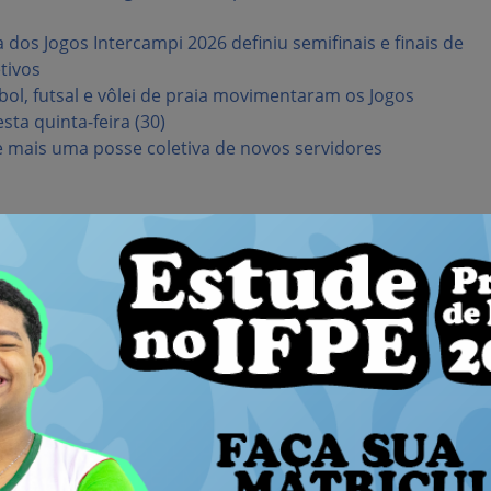
 dos Jogos Intercampi 2026 definiu semifinais e finais de
tivos
ebol, futsal e vôlei de praia movimentaram os Jogos
sta quinta-feira (30)
 mais uma posse coletiva de novos servidores
imento Institucional
SISU
Rede CaFe
cional
Programa Bolsa Permanência
Fala BR