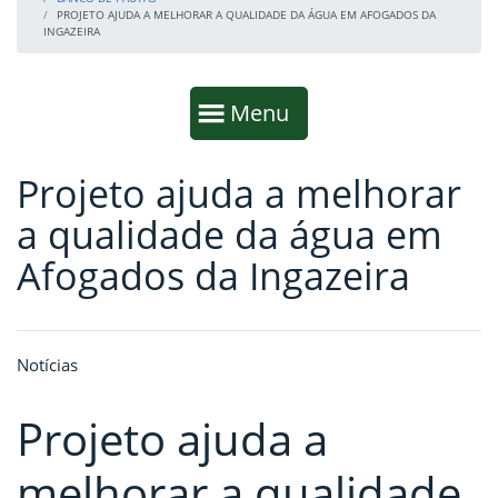
PROJETO AJUDA A MELHORAR A QUALIDADE DA ÁGUA EM AFOGADOS DA
INGAZEIRA
Início da navegação
Mostrar
Menu
Projeto ajuda a melhorar
Fim da navegação
Início do conteúdo
a qualidade da água em
Afogados da Ingazeira
Notícias
Projeto ajuda a
melhorar a qualidade