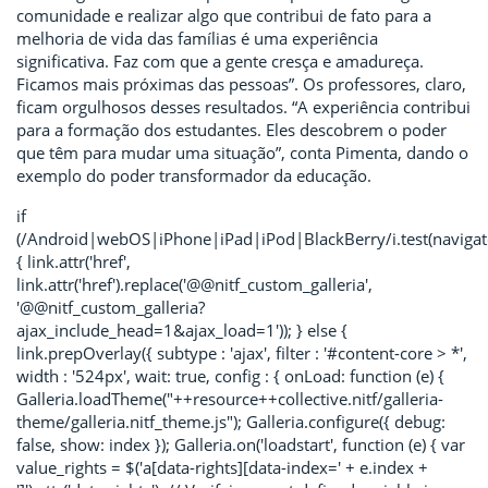
comunidade e realizar algo que contribui de fato para a
melhoria de vida das famílias é uma experiência
significativa. Faz com que a gente cresça e amadureça.
Ficamos mais próximas das pessoas”. Os professores, claro,
ficam orgulhosos desses resultados. “A experiência contribui
para a formação dos estudantes. Eles descobrem o poder
que têm para mudar uma situação”, conta Pimenta, dando o
exemplo do poder transformador da educação.
if
(/Android|webOS|iPhone|iPad|iPod|BlackBerry/i.test(navigat
{ link.attr('href',
link.attr('href').replace('@@nitf_custom_galleria',
'@@nitf_custom_galleria?
ajax_include_head=1&ajax_load=1')); } else {
link.prepOverlay({ subtype : 'ajax', filter : '#content-core > *',
width : '524px', wait: true, config : { onLoad: function (e) {
Galleria.loadTheme("++resource++collective.nitf/galleria-
theme/galleria.nitf_theme.js"); Galleria.configure({ debug:
false, show: index }); Galleria.on('loadstart', function (e) { var
value_rights = $('a[data-rights][data-index=' + e.index +