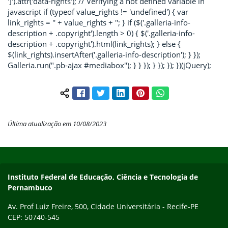
']').attr('data-rights'); // Verifying a not defined variable in
javascript if (typeof value_rights != 'undefined') { var
link_rights = '
' + value_rights + '
'; } if ($('.galleria-info-
description + .copyright').length > 0) { $('.galleria-info-
description + .copyright').html(link_rights); } else {
$(link_rights).insertAfter('.galleria-info-description'); } });
Galleria.run(".pb-ajax #mediabox"); } } }); } }); }); })(jQuery);
Facebook
Twitter
LinkedIn
Pinterest
WhatsApp
Compartilhar conteúdo:
Última atualização em 10/08/2023
Início do rodapé
Fim do conteúdo
Instituto Federal de Educação, Ciência e Tecnologia de
Pernambuco
Av. Prof Luiz Freire, 500, Cidade Universitária - Recife-PE
CEP: 50740-545