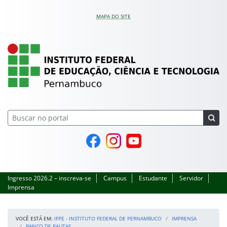
Pular para o conteúdo
MAPA DO SITE
IFPE – Instituto Feder
Página do Facebook
Perfil no Instagram
Canal no YouTube
Ingresso 2026.2 – inscreva-se
Campus
Estudante
Servidor
Imprensa
VOCÊ ESTÁ EM:
IFPE - INSTITUTO FEDERAL DE PERNAMBUCO
IMPRENSA
BANCO DE PAUTAS