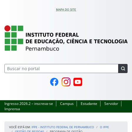
Pular para o conteúdo
MAPA DO SITE
IFPE – Instituto Feder
Página do Facebook
Perfil no Instagram
Canal no YouTube
Ingresso 2026.2 – inscreva-se
Campus
Estudante
Servidor
Imprensa
VOCÊ ESTÁ EM:
IFPE - INSTITUTO FEDERAL DE PERNAMBUCO
O IFPE
GESTÃO DE PESSOAS
PROGRAMA DE GESTÃO