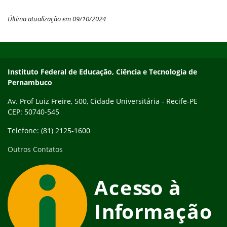
Última atualização em 09/10/2024
Início do rodapé
Fim do conteúdo
Instituto Federal de Educação, Ciência e Tecnologia de
Pernambuco
Av. Prof Luiz Freire, 500, Cidade Universitária - Recife-PE
CEP: 50740-545
Telefone: (81) 2125-1600
Outros Contatos