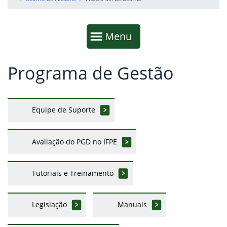
Início da navegação
Mostrar
Menu
Programa de Gestão
Fim da navegação
Início do conteúdo
Equipe de Suporte
Avaliação do PGD no IFPE
Tutoriais e Treinamento
Legislação
Manuais