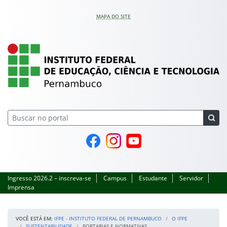
Pular para o conteúdo
MAPA DO SITE
IFPE – Instituto Feder
Página do Facebook
Perfil no Instagram
Canal no YouTube
Ingresso 2026.2 – inscreva-se
Campus
Estudante
Servidor
Imprensa
VOCÊ ESTÁ EM:
IFPE - INSTITUTO FEDERAL DE PERNAMBUCO
O IFPE
SUSTENTABILIDADE
PORTARIAS E NORMATIVAS