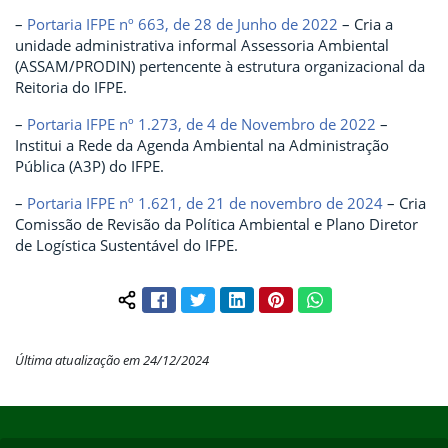
–
Portaria IFPE nº 663, de 28 de Junho de 2022
– Cria a
unidade administrativa informal Assessoria Ambiental
(ASSAM/PRODIN) pertencente à estrutura organizacional da
Reitoria do IFPE.
–
Portaria IFPE nº 1.273, de 4 de Novembro de 2022
–
Institui a Rede da Agenda Ambiental na Administração
Pública (A3P) do IFPE.
–
Portaria IFPE nº 1.621, de 21 de novembro de 2024
– Cria
Comissão de Revisão da Política Ambiental e Plano Diretor
de Logística Sustentável do IFPE.
Facebook
Twitter
LinkedIn
Pinterest
WhatsApp
Compartilhar conteúdo:
Última atualização em 24/12/2024
Início do rodapé
Fim do conteúdo