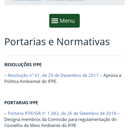
Início da navegação
Mostrar
Menu
Portarias e Normativas
Fim da navegação
Início do conteúdo
RESOLUÇÕES IFPE
–
Resolução nº 41, de 29 de Dezembro de 2017
– Aprova a
Política Ambiental do IFPE.
PORTARIAS IFPE
–
Portaria IFPE/GR nº 1.383, de 26 de Setembro de 2018
–
Designa membros da Comissão para regulamentação do
Conselho de Meio Ambiente do IFPE