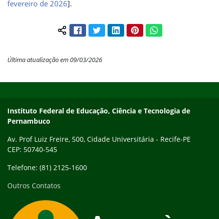
fevereiro de 2026
].
Facebook
Twitter
LinkedIn
Pinterest
WhatsApp
Compartilhar conteúdo:
Última atualização em 09/03/2026
Início do rodapé
Fim do conteúdo
Instituto Federal de Educação, Ciência e Tecnologia de
Pernambuco
Av. Prof Luiz Freire, 500, Cidade Universitária - Recife-PE
CEP: 50740-545
Telefone: (81) 2125-1600
Outros Contatos