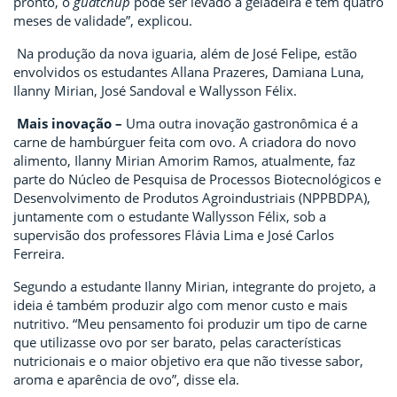
pronto, o
guatchup
pode ser levado à geladeira e tem quatro
meses de validade”, explicou.
Na produção da nova iguaria, além de José Felipe, estão
envolvidos os estudantes Allana Prazeres, Damiana Luna,
Ilanny Mirian, José Sandoval e Wallysson Félix.
Mais inovação –
Uma outra inovação gastronômica é a
carne de hambúrguer feita com ovo. A criadora do novo
alimento, Ilanny Mirian Amorim Ramos, atualmente, faz
parte do Núcleo de Pesquisa de Processos Biotecnológicos e
Desenvolvimento de Produtos Agroindustriais (NPPBDPA),
juntamente com o estudante Wallysson Félix, sob a
supervisão dos professores Flávia Lima e José Carlos
Ferreira.
Segundo a estudante Ilanny Mirian, integrante do projeto, a
ideia é também produzir algo com menor custo e mais
nutritivo. “Meu pensamento foi produzir um tipo de carne
que utilizasse ovo por ser barato, pelas características
nutricionais e o maior objetivo era que não tivesse sabor,
aroma e aparência de ovo”, disse ela.