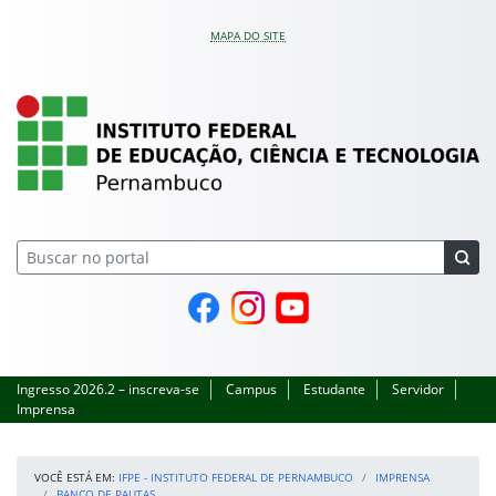
Pular para o conteúdo
MAPA DO SITE
IFPE – Instituto Feder
Página do Facebook
Perfil no Instagram
Canal no YouTube
Ingresso 2026.2 – inscreva-se
Campus
Estudante
Servidor
Imprensa
VOCÊ ESTÁ EM:
IFPE - INSTITUTO FEDERAL DE PERNAMBUCO
IMPRENSA
BANCO DE PAUTAS