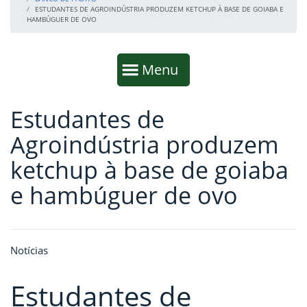
ESTUDANTES DE AGROINDÚSTRIA PRODUZEM KETCHUP À BASE DE GOIABA E
HAMBÚGUER DE OVO
Início da navegação
Mostrar
Menu
Estudantes de
Fim da navegação
Início do conteúdo
Agroindústria produzem
ketchup à base de goiaba
e hambúguer de ovo
Notícias
Estudantes de