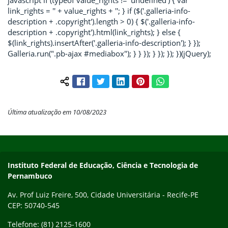
link_rights = '
' + value_rights + '
'; } if ($('.galleria-info-
description + .copyright').length > 0) { $('.galleria-info-
description + .copyright').html(link_rights); } else {
$(link_rights).insertAfter('.galleria-info-description'); } });
Galleria.run(".pb-ajax #mediabox"); } } }); } }); }); })(jQuery);
Facebook
Twitter
LinkedIn
Pinterest
WhatsApp
Compartilhar conteúdo:
Última atualização em 10/08/2023
Início do rodapé
Fim do conteúdo
Instituto Federal de Educação, Ciência e Tecnologia de
Pernambuco
Av. Prof Luiz Freire, 500, Cidade Universitária - Recife-PE
CEP: 50740-545
Telefone: (81) 2125-1600