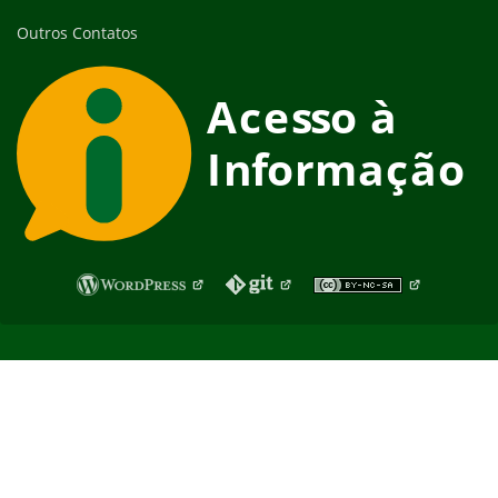
Outros Contatos
Fim do rodapé