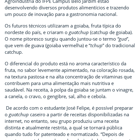
Agroindústria do IFPE Campus Belo Jardim estão
desenvolvendo diversos produtos alimentícios e trazendo
um pouco de inovação para a gastronomia nacional.
Os futuros técnicos utilizaram a goiaba, fruta típica do
nordeste do país, e criaram o
guatchup
(catchup de goiaba).
O nome pitoresco surgiu quando juntou-se o termo
“gua
”,
que vem de guava (goiaba vermelha) e “
tchup
” do tradicional
catchup.
O diferencial do produto está no aroma característico da
fruta, no sabor levemente apimentado, na coloração rosada,
na textura pastosa e na alta concentração de vitaminas que
contribuem para uma alimentação mais nutritiva e
saudável. Na receita, à polpa da goiaba se juntam o vinagre,
a canela, o cravo, o gengibre, sal, alho e cebola.
De acordo com o estudante José Felipe, é possível preparar
o
guatchup
caseiro a partir de receitas disponibilizadas na
internet, no entanto, seu grupo produziu uma receita
distinta e atualmente restrita, a qual se tornará pública
quando tudo for patenteado e normatizado. “Depois de