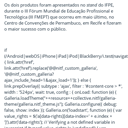
Os dois produtos foram apresentados no
stand
do IFPE,
durante o III Fórum Mundial de Educação Profissional e
Tecnológica (III FMEPT) que ocorreu em maio último, no
Centro de Convenções de Pernambuco, em Recife e fizeram
o maior sucesso com o público.
if
(/Android|webOS|iPhone|iPad|iPod|BlackBerry/i.test(navigat
{ link.attr('href',
link.attr('href').replace('@@nitf_custom_galleria',
'@@nitf_custom_galleria?
ajax_include_head=1&ajax_load=1')); } else {
link.prepOverlay({ subtype : 'ajax', filter : '#content-core > *',
width : '524px', wait: true, config : { onLoad: function (e) {
Galleria.loadTheme("++resource++collective.nitf/galleria-
theme/galleria.nitf_theme.js"); Galleria.configure({ debug:
false, show: index }); Galleria.on('loadstart', function (e) { var
value_rights = $('a[data-rights][data-index=' + e.index +
']').attr('data-rights'); // Verifying a not defined variable in
javascript if (typeof value_rights != 'undefined') { var