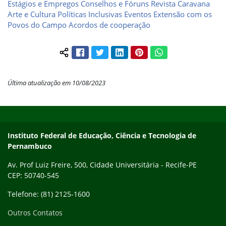
Estágios e Empregos
Conselhos e Fóruns
Revista Caravana
Arte e Cultura
Políticas Inclusivas
Eventos
Extensão com os
Povos do Campo
Acordos de cooperação
Facebook
Twitter
LinkedIn
Pinterest
WhatsApp
Compartilhar conteúdo:
Última atualização em 10/08/2023
Início do rodapé
Fim do conteúdo
Instituto Federal de Educação, Ciência e Tecnologia de
Pernambuco
Av. Prof Luiz Freire, 500, Cidade Universitária - Recife-PE
CEP: 50740-545
Telefone: (81) 2125-1600
Outros Contatos