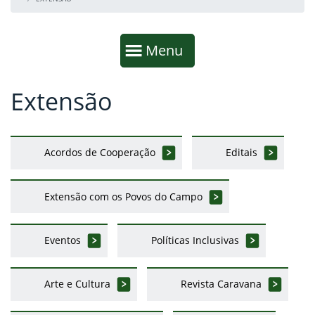
Início da navegação
Mostrar
Menu
Extensão
Fim da navegação
Início do conteúdo
Acordos de Cooperação
Editais
Extensão com os Povos do Campo
Eventos
Políticas Inclusivas
Arte e Cultura
Revista Caravana