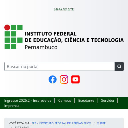
Pular para o conteúdo
MAPA DO SITE
IFPE – Instituto Feder
Página do Facebook
Perfil no Instagram
Canal no YouTube
Ingresso 2026.2 – inscreva-se
Campus
Estudante
Servidor
Imprensa
VOCÊ ESTÁ EM:
IFPE - INSTITUTO FEDERAL DE PERNAMBUCO
O IFPE
EXTENSÃO