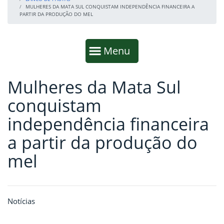
MULHERES DA MATA SUL CONQUISTAM INDEPENDÊNCIA FINANCEIRA A
PARTIR DA PRODUÇÃO DO MEL
Início da navegação
Mostrar
Menu
Mulheres da Mata Sul
Fim da navegação
Início do conteúdo
conquistam
independência financeira
a partir da produção do
mel
Notícias