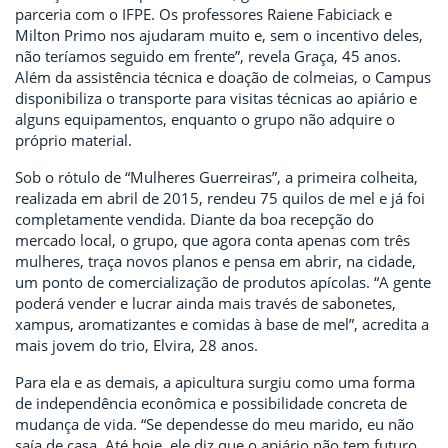
parceria com o IFPE. Os professores Raiene Fabiciack e
Milton Primo nos ajudaram muito e, sem o incentivo deles,
não teríamos seguido em frente”, revela Graça, 45 anos.
Além da assistência técnica e doação de colmeias, o Campus
disponibiliza o transporte para visitas técnicas ao apiário e
alguns equipamentos, enquanto o grupo não adquire o
próprio material.
Sob o rótulo de “Mulheres Guerreiras”, a primeira colheita,
realizada em abril de 2015, rendeu 75 quilos de mel e já foi
completamente vendida. Diante da boa recepção do
mercado local, o grupo, que agora conta apenas com três
mulheres, traça novos planos e pensa em abrir, na cidade,
um ponto de comercialização de produtos apícolas. “A gente
poderá vender e lucrar ainda mais través de sabonetes,
xampus, aromatizantes e comidas à base de mel”, acredita a
mais jovem do trio, Elvira, 28 anos.
Para ela e as demais, a apicultura surgiu como uma forma
de independência econômica e possibilidade concreta de
mudança de vida. “Se dependesse do meu marido, eu não
saía de casa. Até hoje, ele diz que o apiário não tem futuro.