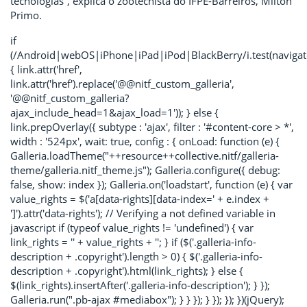
tecnologias”, explica o zootecnista do IFPE-Barreiros, Milton
Primo.
if
(/Android|webOS|iPhone|iPad|iPod|BlackBerry/i.test(navigat
{ link.attr('href',
link.attr('href').replace('@@nitf_custom_galleria',
'@@nitf_custom_galleria?
ajax_include_head=1&ajax_load=1')); } else {
link.prepOverlay({ subtype : 'ajax', filter : '#content-core > *',
width : '524px', wait: true, config : { onLoad: function (e) {
Galleria.loadTheme("++resource++collective.nitf/galleria-
theme/galleria.nitf_theme.js"); Galleria.configure({ debug:
false, show: index }); Galleria.on('loadstart', function (e) { var
value_rights = $('a[data-rights][data-index=' + e.index +
']').attr('data-rights'); // Verifying a not defined variable in
javascript if (typeof value_rights != 'undefined') { var
link_rights = '
' + value_rights + '
'; } if ($('.galleria-info-
description + .copyright').length > 0) { $('.galleria-info-
description + .copyright').html(link_rights); } else {
$(link_rights).insertAfter('.galleria-info-description'); } });
Galleria.run(".pb-ajax #mediabox"); } } }); } }); }); })(jQuery);