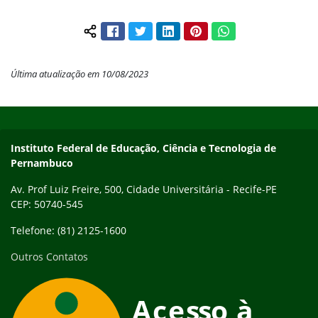
Facebook
Twitter
LinkedIn
Pinterest
WhatsApp
Compartilhar conteúdo:
Última atualização em 10/08/2023
Início do rodapé
Fim do conteúdo
Instituto Federal de Educação, Ciência e Tecnologia de
Pernambuco
Av. Prof Luiz Freire, 500, Cidade Universitária - Recife-PE
CEP: 50740-545
Telefone: (81) 2125-1600
Outros Contatos