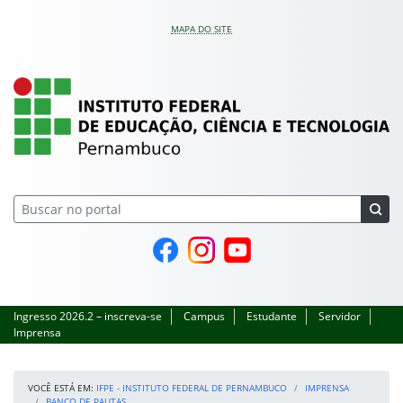
Pular para o conteúdo
MAPA DO SITE
IFPE – Instituto Feder
Página do Facebook
Perfil no Instagram
Canal no YouTube
Ingresso 2026.2 – inscreva-se
Campus
Estudante
Servidor
Imprensa
VOCÊ ESTÁ EM:
IFPE - INSTITUTO FEDERAL DE PERNAMBUCO
IMPRENSA
BANCO DE PAUTAS