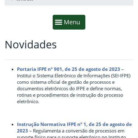
Início da navegação
Mostrar
Menu
Novidades
Fim da navegação
Início do conteúdo
Portaria IFPE nº 901, de 25 de agosto de 2023 –
Institui o Sistema Eletrônico de Informações (SEI-IFPE)
como sistema oficial de gestão de processos e
documentos eletrônicos do IFPE e define normas,
rotinas e procedimentos de instrução do processo
eletrônico.
Instrução Normativa IFPE nº 1, de 25 de agosto de
2023 –
Regulamenta a conversão de processos em
suporte físico para o suporte eletrônico no Instituto