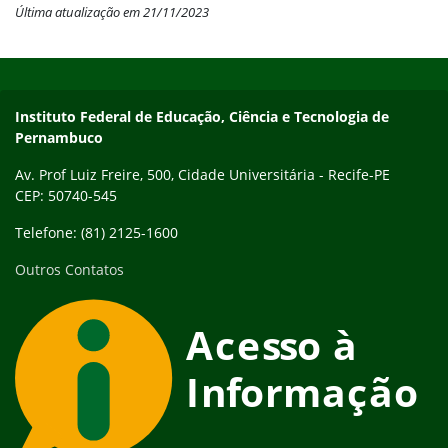
Última atualização em 21/11/2023
Início do rodapé
Fim do conteúdo
Instituto Federal de Educação, Ciência e Tecnologia de
Pernambuco
Av. Prof Luiz Freire, 500, Cidade Universitária - Recife-PE
CEP: 50740-545
Telefone: (81) 2125-1600
Outros Contatos