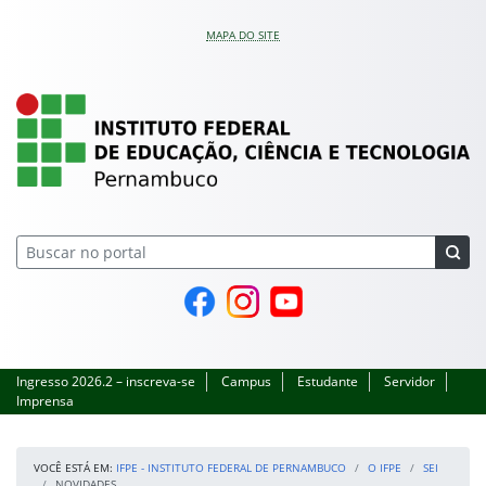
Pular para o conteúdo
MAPA DO SITE
IFPE – Instituto Feder
Página do Facebook
Perfil no Instagram
Canal no YouTube
Ingresso 2026.2 – inscreva-se
Campus
Estudante
Servidor
Imprensa
VOCÊ ESTÁ EM:
IFPE - INSTITUTO FEDERAL DE PERNAMBUCO
O IFPE
SEI
NOVIDADES