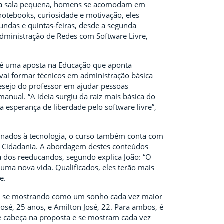
ma sala pequena, homens se acomodam em
 notebooks, curiosidade e motivação, eles
undas e quintas-feiras, desde a segunda
dministração de Redes com Software Livre,
ta é uma aposta na Educação que aponta
 vai formar técnicos em administração básica
esejo do professor em ajudar pessoas
nual. “A ideia surgiu da raiz mais básica do
 esperança de liberdade pelo software livre”,
ionados à tecnologia, o curso também conta com
 e Cidadania. A abordagem destes conteúdos
a dos reeducandos, segundo explica João: “O
ma nova vida. Qualificados, eles terão mais
e.
vem se mostrando como um sonho cada vez maior
é, 25 anos, e Amilton José, 22. Para ambos, é
de cabeça na proposta e se mostram cada vez