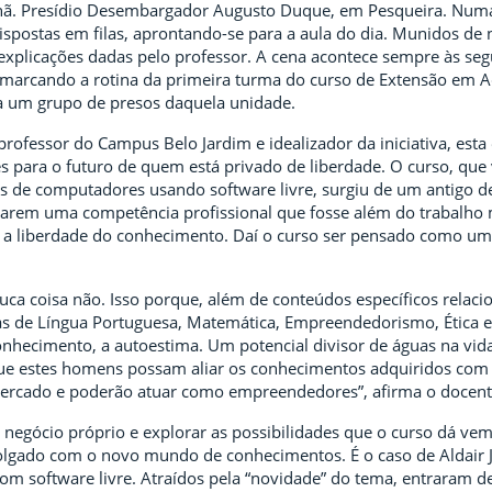
ã. Presídio Desembargador Augusto Duque, em Pesqueira. Nu
dispostas em filas, aprontando-se para a aula do dia. Munidos de
explicações dadas pelo professor. A cena acontece sempre às seg
marcando a rotina da primeira turma do curso de Extensão em A
 a um grupo de presos daquela unidade.
professor do Campus Belo Jardim e idealizador da iniciativa, es
s para o futuro de quem está privado de liberdade. O curso, que
es de computadores usando software livre, surgiu de um antigo d
arem uma competência profissional que fosse além do trabalho ma
é a liberdade do conhecimento. Daí o curso ser pensado como uma
uca coisa não. Isso porque, além de conteúdos específicos relac
inas de Língua Portuguesa, Matemática, Empreendedorismo, Ética
onhecimento, a autoestima. Um potencial divisor de águas na vid
ue estes homens possam aliar os conhecimentos adquiridos com u
ercado e poderão atuar como empreendedores”, afirma o docent
 negócio próprio e explorar as possibilidades que o curso dá 
gado com o novo mundo de conhecimentos. É o caso de Aldair Jos
com software livre. Atraídos pela “novidade” do tema, entraram 