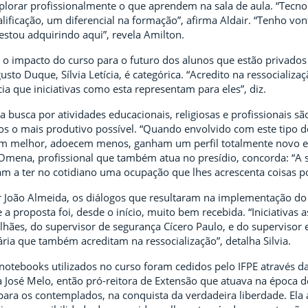
xplorar profissionalmente o que aprendem na sala de aula. “Tecn
ificação, um diferencial na formação”, afirma Aldair. “Tenho vo
stou adquirindo aqui”, revela Amilton.
 o impacto do curso para o futuro dos alunos que estão privados 
o Duque, Sílvia Letícia, é categórica. “Acredito na ressocializaç
ia que iniciativas como esta representam para eles”, diz.
 a busca por atividades educacionais, religiosas e profissionais 
sos o mais produtivo possível. “Quando envolvido com este tipo 
em melhor, adoecem menos, ganham um perfil totalmente novo e c
 Omena, profissional que também atua no presídio, concorda: “A 
m a ter no cotidiano uma ocupação que lhes acrescenta coisas pos
 João Almeida, os diálogos que resultaram na implementação do
 a proposta foi, desde o início, muito bem recebida. “Iniciativas 
ães, do supervisor de segurança Cícero Paulo, e do supervisor e
ria que também acreditam na ressocialização”, detalha Silvia.
notebooks utilizados no curso foram cedidos pelo IFPE através da 
ia José Melo, então pró-reitora de Extensão que atuava na época de
para os contemplados, na conquista da verdadeira liberdade. Ela 