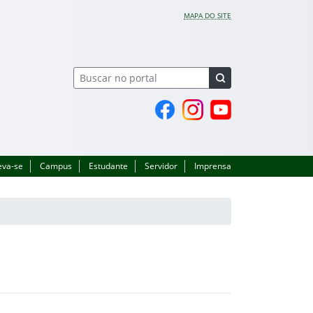
MAPA DO SITE
Página do Facebook
Perfil no Instagram
Canal no YouTube
eva-se
Campus
Estudante
Servidor
Imprensa