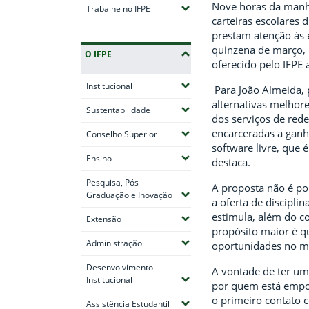
Nove horas da manh
(Expandir submenus)
Trabalhe no IFPE
carteiras escolares 
prestam atenção às 
quinzena de março, 
O IFPE
oferecido pelo IFPE
(Expandir submenus)
Institucional
Para João Almeida, 
alternativas melhore
(Expandir submenus)
Sustentabilidade
dos serviços de red
encarceradas a ganh
(Expandir submenus)
Conselho Superior
software livre, que 
(Expandir submenus)
Ensino
destaca.
Pesquisa, Pós-
A proposta não é po
(Expandir submenus)
Graduação e Inovação
a oferta de discipl
estimula, além do c
(Expandir submenus)
Extensão
propósito maior é q
(Expandir submenus)
Administração
oportunidades no m
Desenvolvimento
A vontade de ter um
(Expandir submenus)
Institucional
por quem está empol
o primeiro contato 
(Expandir submenus)
Assistência Estudantil