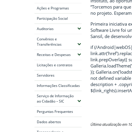
Instituto, ao oportu
“Torcemos para que 
Ações e Programas
no projeto. Esperamo
Participação Social
Primeira iniciativa
(Expandir submenus)
Auditorias
Software Livre foi u
Sansil, de desenvolv
Convênios e
(Expandir submenus)
Transferências
if (/Android|webOS|i
link.attr('href').re
(Expandir submenus)
Receitas e Despesas
link.prepOverlay({ sub
Licitações e contratos
Galleria.loadTheme("
}); Galleria.on('loads
Servidores
not defined variable i
description + .copyrig
Informações Classificadas
$(link_rights).insertAf
Serviço de Informação
(Expandir submenus)
ao Cidadão – SIC
Perguntas Frequentes
Dados abertos
Última atualização em 1