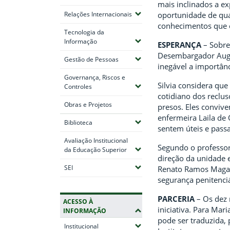
mais inclinados a e
(Expandir submenus)
oportunidade de qual
Relações Internacionais
conhecimentos que e
Tecnologia da
(Expandir submenus)
Informação
ESPERANÇA
– Sobre
Desembargador August
(Expandir submenus)
Gestão de Pessoas
inegável a importânc
Governança, Riscos e
Silvia considera que
(Expandir submenus)
Controles
cotidiano dos reclu
Obras e Projetos
presos. Eles conviv
enfermeira Laila de
(Expandir submenus)
Biblioteca
sentem úteis e passa
Avaliação Institucional
Segundo o professor
(Expandir submenus)
da Educação Superior
direção da unidade e
(Expandir submenus)
SEI
Renato Ramos Magalh
segurança penitenciá
PARCERIA
– Os dez 
ACESSO À
iniciativa. Para Mar
INFORMAÇÃO
pode ser traduzida, 
(Expandir submenus)
Institucional