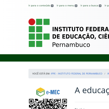
Pular para o conteúdo
Ir para o conteúdo
Ir para o menu
Ir para a busca
Ir 
1
2
3
IFPE – Instituto 
VOCÊ ESTÁ EM:
IFPE - INSTITUTO FEDERAL DE PERNAMBUCO
I
A educaç
Início da navegação
Consulte o cadastro do Instituto no e-MEC
Início do conteúdo