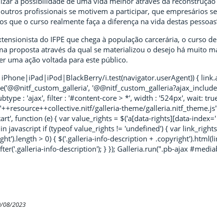
nizar a possibilidade de uma vida melhor através da reconstrução d
outros profissionais se motivem a participar, que empresários se
s que o curso realmente faça a diferença na vida destas pessoas”
 extensionista do IFPE que chega à população carcerária, o curso
ma proposta através da qual se materializou o desejo há muito man
er uma ação voltada para este público.
Phone|iPad|iPod|BlackBerry/i.test(navigator.userAgent)) { link.at
place('@@nitf_custom_galleria', '@@nitf_custom_galleria?ajax_includ
type : 'ajax', filter : '#content-core > *', width : '524px', wait: tru
++resource++collective.nitf/galleria-theme/galleria.nitf_theme.js")
tart', function (e) { var value_rights = $('a[data-rights][data-index=' +
n javascript if (typeof value_rights != 'undefined') { var link_rights
ht').length > 0) { $('.galleria-info-description + .copyright').html(lin
ter('.galleria-info-description'); } }); Galleria.run(".pb-ajax #mediabox"
0/08/2023