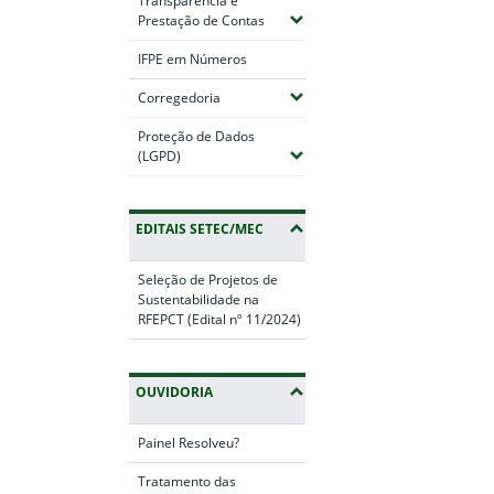
Transparência e
Fim do conteúdo
(Expandir submenus)
Prestação de Contas
IFPE em Números
(Expandir submenus)
Corregedoria
Proteção de Dados
(Expandir submenus)
(LGPD)
EDITAIS SETEC/MEC
Seleção de Projetos de
Sustentabilidade na
RFEPCT (Edital nº 11/2024)
OUVIDORIA
Painel Resolveu?
Tratamento das