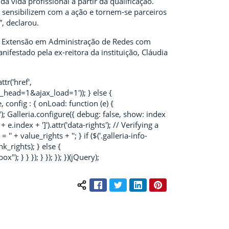
a vida profissional a partir da qualificação.
 sensibilizem com a ação e tornem-se parceiros
, declarou.
 de Extensão em Administração de Redes com
ifestado pela ex-reitora da instituição, Cláudia
tr('href',
e_head=1&ajax_load=1')); } else {
e, config : { onLoad: function (e) {
; Galleria.configure({ debug: false, show: index
 e.index + ']').attr('data-rights'); // Verifying a
 = '
' + value_rights + '
'; } if ($('.galleria-info-
k_rights); } else {
); } } }); } }); }); })(jQuery);
Facebook
Twitter
LinkedIn
Pinterest
Compartilhar conteúdo: