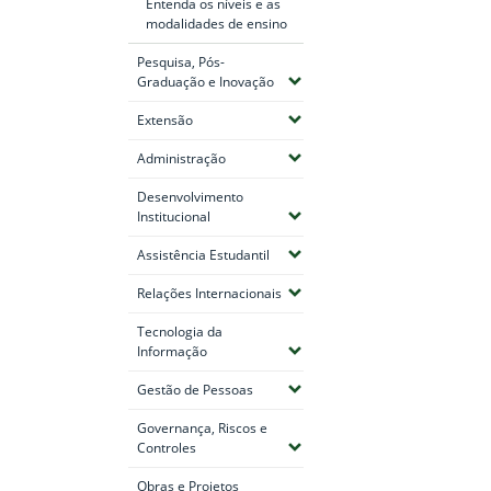
Entenda os níveis e as
modalidades de ensino
Pesquisa, Pós-
(Expandir submenus)
Graduação e Inovação
(Expandir submenus)
Extensão
(Expandir submenus)
Administração
Desenvolvimento
(Expandir submenus)
Institucional
(Expandir submenus)
Assistência Estudantil
(Expandir submenus)
Relações Internacionais
Tecnologia da
(Expandir submenus)
Informação
(Expandir submenus)
Gestão de Pessoas
Governança, Riscos e
(Expandir submenus)
Controles
Obras e Projetos