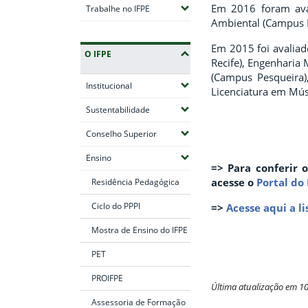
Em 2016 foram ava
(Expandir submenus)
Trabalhe no IFPE
Ambiental
(Campus R
Em 2015 foi avaliad
O IFPE
Recife), Engenharia 
(Campus Pesqueira)
(Expandir submenus)
Institucional
Licenciatura em Mús
(Expandir submenus)
Sustentabilidade
(Expandir submenus)
Conselho Superior
(Expandir submenus)
Ensino
=> Para conferir 
acesse o
Portal do
Residência Pedagógica
Ciclo do PPPI
=>
Acesse aqui a l
Mostra de Ensino do IFPE
PET
PROIFPE
Última atualização em 1
Assessoria de Formação