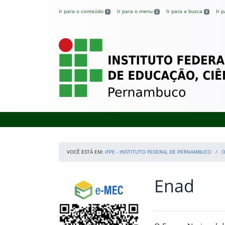
Pular para o conteúdo
Ir para o conteúdo
Ir para o menu
Ir para a busca
Ir 
1
2
3
IFPE – Instituto 
VOCÊ ESTÁ EM:
IFPE - INSTITUTO FEDERAL DE PERNAMBUCO
O
Enad
Início da navegação
Consulte o cadastro do Instituto no e-MEC
Início do conteúdo