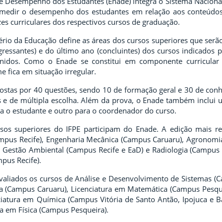
 Desempenho dos Estudantes (Enade) integra o Sistema Nacional 
medir o desempenho dos estudantes em relação aos conteúdos 
izes curriculares dos respectivos cursos de graduação.
ério da Educação define as áreas dos cursos superiores que serão
gressantes) e do último ano (concluintes) dos cursos indicados p
finidos. Como o Enade se constitui em componente curricular 
 fica em situação irregular.
stas por 40 questões, sendo 10 de formação geral e 30 de conh
s e de múltipla escolha. Além da prova, o Enade também inclui
a o estudante e outro para o coordenador do curso.
sos superiores do IFPE participam do Enade. A edição mais re
ampus Recife), Engenharia Mecânica (Campus Caruaru), Agronomi
 Gestão Ambiental (Campus Recife e EaD) e Radiologia (Campus R
pus Recife).
aliados os cursos de Análise e Desenvolvimento de Sistemas (Ca
 (Campus Caruaru), Licenciatura em Matemática (Campus Pesque
nciatura em Química (Campus Vitória de Santo Antão, Ipojuca e 
ra em Física (Campus Pesqueira).