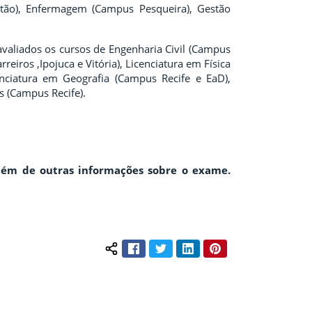
tão)
, Enfermagem
(Campus Pesqueira),
Gestão
avaliados os cursos de Engenharia Civil (Campus
iros ,Ipojuca e Vitória), Licenciatura em Física
nciatura em Geografia (Campus Recife e EaD),
s (Campus Recife).
 além de outras informações sobre o exame.
Facebook
Twitter
LinkedIn
Pinterest
Compartilhar conteúdo: