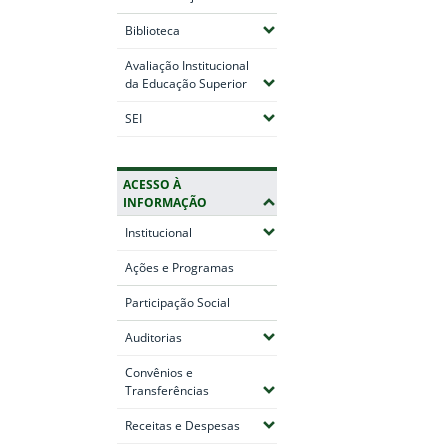
(Expandir submenus)
Biblioteca
Avaliação Institucional
(Expandir submenus)
da Educação Superior
(Expandir submenus)
SEI
ACESSO À
INFORMAÇÃO
(Expandir submenus)
Institucional
Ações e Programas
Participação Social
(Expandir submenus)
Auditorias
Convênios e
(Expandir submenus)
Transferências
(Expandir submenus)
Receitas e Despesas