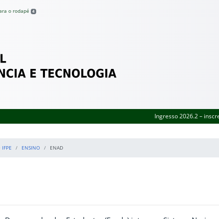
para o rodapé
4
Federal de Pernambuco
Ingresso 2026.2 – inscr
 IFPE
ENSINO
ENAD