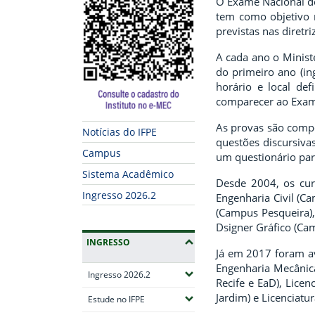
O Exame Nacional de
tem como objetivo 
previstas nas diretr
A cada ano o Minist
do primeiro ano (in
horário e local de
comparecer ao Exame
As provas são compo
Notícias do IFPE
questões discursiva
Campus
um questionário par
Sistema Acadêmico
Desde 2004, os cur
Ingresso 2026.2
Engenharia Civil (C
(Campus Pesqueira),
Dsigner Gráfico (Cam
INGRESSO
Já em 2017 foram av
Engenharia Mecânica
(Expandir submenus)
Ingresso 2026.2
Recife e EaD), Lice
Jardim) e Licenciatu
(Expandir submenus)
Estude no IFPE