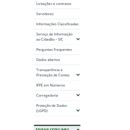
Licitações e contratos
Servidores
Informações Classificadas
Serviço de Informação
(Expandir submenus)
ao Cidadão – SIC
Perguntas Frequentes
Dados abertos
Transparência e
(Expandir submenus)
Prestação de Contas
IFPE em Números
(Expandir submenus)
Corregedoria
Proteção de Dados
(Expandir submenus)
(LGPD)
EDITAIS SETEC/MEC