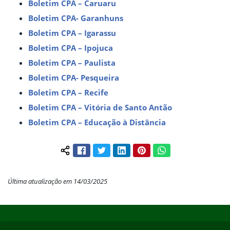
Boletim CPA – Caruaru
Boletim CPA- Garanhuns
Boletim CPA – Igarassu
Boletim CPA – Ipojuca
Boletim CPA – Paulista
Boletim CPA- Pesqueira
Boletim CPA – Recife
Boletim CPA – Vitória de Santo Antão
Boletim CPA – Educação à Distância
Facebook
Twitter
LinkedIn
Pinterest
WhatsApp
Compartilhar conteúdo:
Última atualização em 14/03/2025
Início do rodapé
Fim do conteúdo