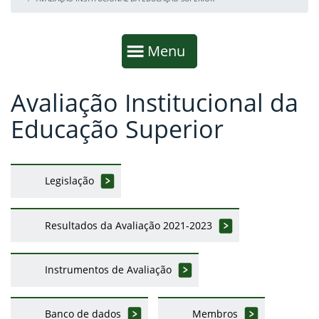
Início da navegação
Mostrar
Menu
Avaliação Institucional da
Fim da navegação
Início do conteúdo
Educação Superior
Legislação
Resultados da Avaliação 2021-2023
Instrumentos de Avaliação
Banco de dados
Membros