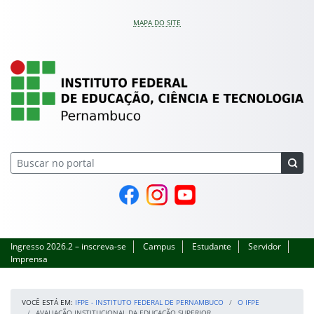
Pular para o conteúdo
MAPA DO SITE
IFPE – Instituto Feder
Página do Facebook
Perfil no Instagram
Canal no YouTube
Ingresso 2026.2 – inscreva-se
Campus
Estudante
Servidor
Imprensa
VOCÊ ESTÁ EM:
IFPE - INSTITUTO FEDERAL DE PERNAMBUCO
O IFPE
AVALIAÇÃO INSTITUCIONAL DA EDUCAÇÃO SUPERIOR