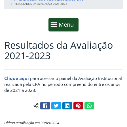
RESULTADOS DA AVALIAÇÃO 2021-2023
Início da navegação
Mostrar
Menu
Resultados da Avaliação
Fim da navegação
Início do conteúdo
2021-2023
Clique aqui
para acessar o painel da Avaliação Institucional
realizada pela CPA no período compreendido entre os anos
de 2021 a 2023.
Facebook
Twitter
LinkedIn
Pinterest
WhatsApp
Compartilhar conteúdo:
Última atualização em 30/09/2024