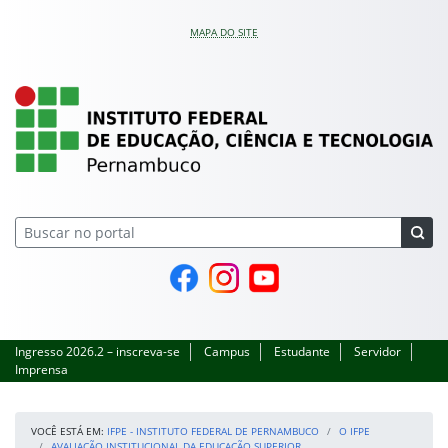
Pular para o conteúdo
MAPA DO SITE
IFPE – Instituto Feder
Página do Facebook
Perfil no Instagram
Canal no YouTube
Ingresso 2026.2 – inscreva-se
Campus
Estudante
Servidor
Imprensa
VOCÊ ESTÁ EM:
IFPE - INSTITUTO FEDERAL DE PERNAMBUCO
O IFPE
AVALIAÇÃO INSTITUCIONAL DA EDUCAÇÃO SUPERIOR