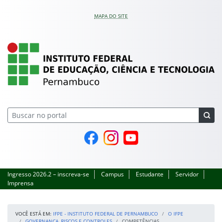
Pular para o conteúdo
MAPA DO SITE
IFPE – Instituto Feder
Página do Facebook
Perfil no Instagram
Canal no YouTube
Ingresso 2026.2 – inscreva-se
Campus
Estudante
Servidor
Imprensa
VOCÊ ESTÁ EM:
IFPE - INSTITUTO FEDERAL DE PERNAMBUCO
O IFPE
GOVERNANÇA, RISCOS E CONTROLES
COMPETÊNCIAS