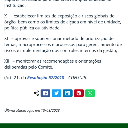
Instituição;
X – estabelecer limites de exposição a riscos globais do
órgão, bem como os limites de alçada em nível de unidade,
política pública ou atividade;
XI – aprovar e supervisionar método de priorização de
temas, macroprocessos e processos para gerenciamento de
riscos e implementação dos controles internos da gestão;
XII – monitorar as recomendações e orientações
deliberadas pelo Comitê.
(Art. 21. da
Resolução 57/2018
– CONSUP
).
Facebook
Twitter
LinkedIn
Pinterest
WhatsApp
Compartilhar conteúdo:
Última atualização em 10/08/2023
Início do rodapé
Fim do conteúdo