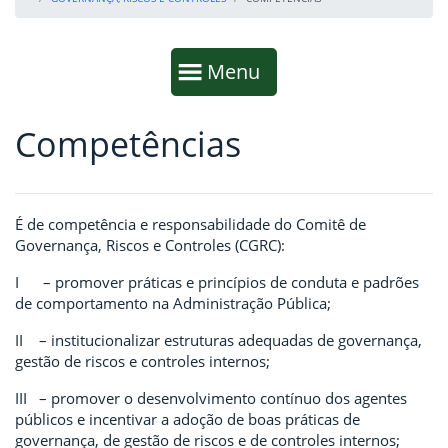
Início da navegação
Mostrar
Menu
Competências
Fim da navegação
Início do conteúdo
É de competência e responsabilidade do Comitê de
Governança, Riscos e Controles (CGRC):
I – promover práticas e princípios de conduta e padrões
de comportamento na Administração Pública;
II – institucionalizar estruturas adequadas de governança,
gestão de riscos e controles internos;
III – promover o desenvolvimento contínuo dos agentes
públicos e incentivar a adoção de boas práticas de
governança, de gestão de riscos e de controles internos;