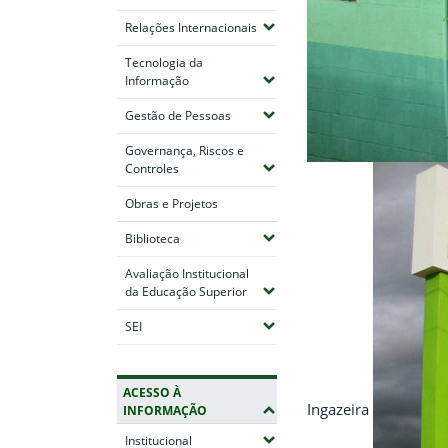
(Expandir submenus)
Relações Internacionais
Tecnologia da
(Expandir submenus)
Informação
(Expandir submenus)
Gestão de Pessoas
Governança, Riscos e
(Expandir submenus)
Controles
Obras e Projetos
(Expandir submenus)
Biblioteca
Avaliação Institucional
(Expandir submenus)
da Educação Superior
(Expandir submenus)
SEI
ACESSO À
Ingazeira
INFORMAÇÃO
(Expandir submenus)
Institucional