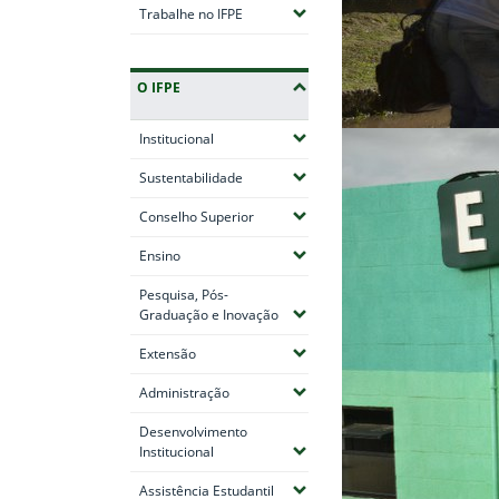
(Expandir submenus)
Trabalhe no IFPE
O IFPE
(Expandir submenus)
Institucional
(Expandir submenus)
Sustentabilidade
(Expandir submenus)
Conselho Superior
(Expandir submenus)
Ensino
Pesquisa, Pós-
(Expandir submenus)
Graduação e Inovação
(Expandir submenus)
Extensão
(Expandir submenus)
Administração
Desenvolvimento
(Expandir submenus)
Institucional
(Expandir submenus)
Assistência Estudantil