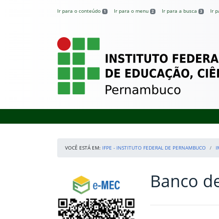
Pular para o conteúdo
Ir para o conteúdo
Ir para o menu
Ir para a busca
Ir 
1
2
3
IFPE – Instituto 
VOCÊ ESTÁ EM:
IFPE - INSTITUTO FEDERAL DE PERNAMBUCO
I
Banco d
Início da navegação
Consulte o cadastro do Instituto no e-MEC
Início do conteúdo