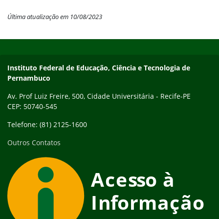
Última atualização em 10/08/2023
Início do rodapé
Fim do conteúdo
Instituto Federal de Educação, Ciência e Tecnologia de
Pernambuco
Av. Prof Luiz Freire, 500, Cidade Universitária - Recife-PE
CEP: 50740-545
Telefone: (81) 2125-1600
Outros Contatos