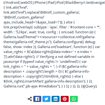
(/Android|webOS|iPhone|iPad|iPod|BlackBerry/i.test(navigat
{ link.attr('href',
link.attr('href').replace('@@nitf_custom_galleria',
'@@nitf_custom_galleria?
ajax_include_head=1&ajax_load=1')); } else {
link.prepOverlay({ subtype : 'ajax', filter : '#content-core > *',
width : '524px', wait: true, config : { onLoad: function (e) {
Galleria.loadTheme("++resource++collective.nitf/galleria-
theme/galleria.nitf_theme.js"); Galleria.configure({ debug:
false, show: index }); Galleria.on('loadstart', function (e) { var
value_rights = $('a[data-rights][data-index=' + e.index +
']').attr('data-rights'); // Verifying a not defined variable in
javascript if (typeof value_rights != 'undefined') { var
link_rights = '
' + value_rights + '
'; } if ($('.galleria-info-
description + .copyright').length > 0) { $('.galleria-info-
description + .copyright').html(link_rights); } else {
$(link_rights).insertAfter('.galleria-info-description'); } });
Galleria.run(".pb-ajax #mediabox"); } } }); } }); }); })(jQuery);
Facebook
Twitter
LinkedIn
Pinterest
WhatsApp
Compartilhar conteúdo: