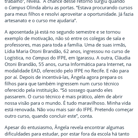
trabalho”, revela. A chance desse retorno surgiu quando
o
Campus
Olinda abriu as portas. “Estava procurando cursos
para meus filhos e resolvi aproveitar a oportunidade. Já fazia
artesanato e o curso me ajudaria”.
A aposentada já está no segundo semestre e se tornou
exemplo de motivação, não só entre os colegas de sala e
professores, mas para toda a família. Uma de suas irmãs,
Lídia Maria Otoni Brandão, 62 anos, ingressou no curso de
Logística, no
Campus
do IFPE, em Igarassu. A outra, Cláudia
Otoni Brandão, 55 anos, cursa Informática para Internet, na
modalidade EAD, oferecido pelo IFPE no Recife. E não para
por aí. Depois de incentivá-las, Ângela agora prepara os
filhos para que também ingressem num curso técnico
oferecido pela instituição. “Só sossego quando eles
passarem. O curso técnico é mais prático, além de abrir
nossa visão para o mundo. É tudo maravilhoso. Minha vida
está renovada. Não vou mais sair do IFPE. Pretendo começar
outro curso, quando concluir este”, conta.
Apesar do entusiasmo, Ângela revela encontrar algumas
dificuldades para estudar, por estar fora da escola há tanto