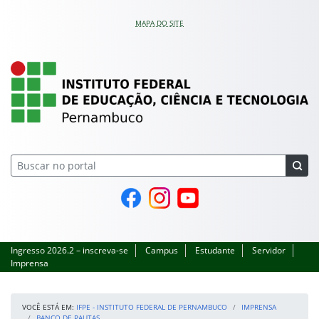
Pular para o conteúdo
MAPA DO SITE
IFPE – Instituto Feder
Página do Facebook
Perfil no Instagram
Canal no YouTube
Ingresso 2026.2 – inscreva-se
Campus
Estudante
Servidor
Imprensa
VOCÊ ESTÁ EM:
IFPE - INSTITUTO FEDERAL DE PERNAMBUCO
IMPRENSA
BANCO DE PAUTAS