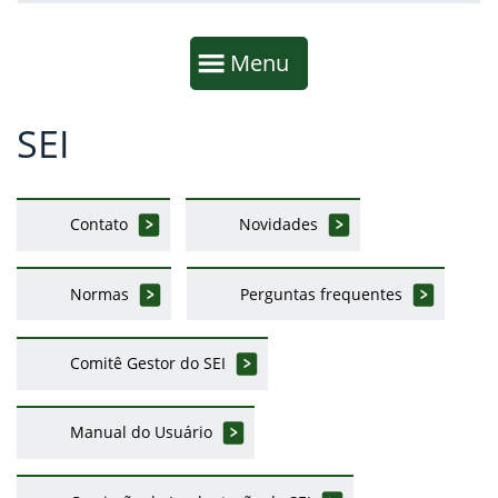
Início da navegação
Mostrar
Menu
SEI
Fim da navegação
Início do conteúdo
Contato
Novidades
Normas
Perguntas frequentes
Comitê Gestor do SEI
Manual do Usuário