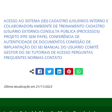
ACESSO AO SISTEMA (SEI)
CADASTRO (USUÁRIOS INTERNO E
COLABORADOR)
AMBIENTE DE TREINAMENTO
CADASTRO
(USUÁRIO EXTERNO)
CONSULTA PÚBLICA (PROCESSOS)
PROJETO IFPE SEM PAPEL
CONFERÊNCIA DE
AUTENTICIDADE DE DOCUMENTOS
COMISSÃO DE
IMPLANTAÇÃO DO SEI
MANUAL DO USUÁRIO
COMITÊ
GESTOR DO SEI
TUTORIAIS DE ACESSO
PERGUNTAS
FREQUENTES
NORMAS
CONTATO
Facebook
Twitter
LinkedIn
Pinterest
WhatsApp
Compartilhar conteúdo:
Última atualização em 21/11/2023
Início do rodapé
Fim do conteúdo