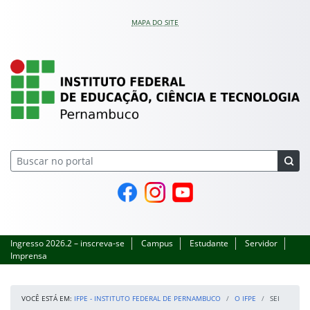
Pular para o conteúdo
MAPA DO SITE
IFPE – Instituto Feder
Página do Facebook
Perfil no Instagram
Canal no YouTube
Ingresso 2026.2 – inscreva-se
Campus
Estudante
Servidor
Imprensa
VOCÊ ESTÁ EM:
IFPE - INSTITUTO FEDERAL DE PERNAMBUCO
O IFPE
SEI