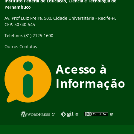
Instituto Federal de Educação, Ciência e Tecnologia de
Pernambuco
Av. Prof Luiz Freire, 500, Cidade Universitária - Recife-PE
CEP: 50740-545
Telefone: (81) 2125-1600
Outros Contatos
Fim do rodapé