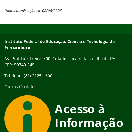
Última atualização em 08/06/2026
Início do rodapé
Fim do conteúdo
Instituto Federal de Educação, Ciência e Tecnologia de
Pernambuco
Av. Prof Luiz Freire, 500, Cidade Universitária - Recife-PE
CEP: 50740-545
Telefone: (81) 2125-1600
Outros Contatos