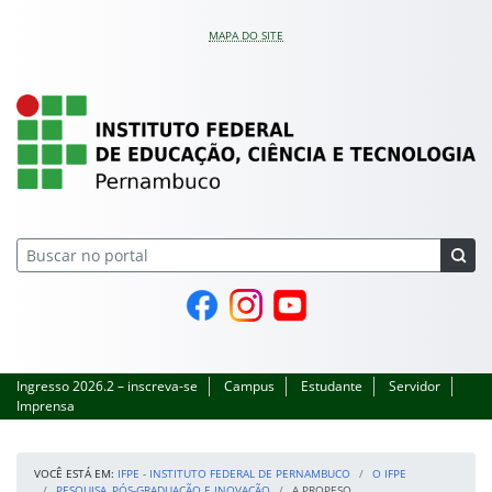
Pular para o conteúdo
MAPA DO SITE
IFPE – Instituto Feder
Página do Facebook
Perfil no Instagram
Canal no YouTube
Ingresso 2026.2 – inscreva-se
Campus
Estudante
Servidor
Imprensa
VOCÊ ESTÁ EM:
IFPE - INSTITUTO FEDERAL DE PERNAMBUCO
O IFPE
PESQUISA, PÓS-GRADUAÇÃO E INOVAÇÃO
A PROPESQ