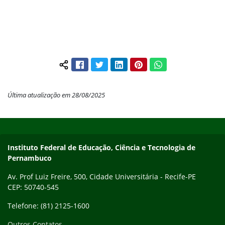
Facebook
Twitter
LinkedIn
Pinterest
WhatsApp
Compartilhar conteúdo:
Última atualização em 28/08/2025
Início do rodapé
Fim do conteúdo
Instituto Federal de Educação, Ciência e Tecnologia de
Pernambuco
Av. Prof Luiz Freire, 500, Cidade Universitária - Recife-PE
CEP: 50740-545
Telefone: (81) 2125-1600
Outros Contatos