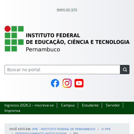
Pular para o conteúdo
MAPA DO SITE
IFPE – Instituto Feder
Página do Facebook
Perfil no Instagram
Canal no YouTube
Ingresso 2026.2 – inscreva-se
Campus
Estudante
Servidor
Imprensa
VOCÊ ESTÁ EM:
IFPE - INSTITUTO FEDERAL DE PERNAMBUCO
O IFPE
DESENVOLVIMENTO INSTITUCIONAL
PDI