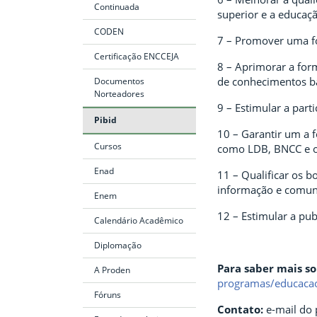
Continuada
superior e a educaç
CODEN
7 – Promover uma for
Certificação ENCCEJA
8 – Aprimorar a for
de conhecimentos b
Documentos
Norteadores
9 – Estimular a par
Pibid
10 – Garantir um a f
Cursos
como LDB, BNCC e o
Enad
11 – Qualificar os bo
informação e comuni
Enem
12 – Estimular a pub
Calendário Acadêmico
Diplomação
Para saber mais sob
A Proden
programas/educacao
Fóruns
Contato:
e-mail do p