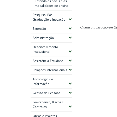
Entenda os níveis e as
modalidades de ensino
Pesquisa, Pós-
(Expandir submenus)
Graduação e Inovação
Última atualização em 0
(Expandir submenus)
Extensão
Fim do conteúdo
(Expandir submenus)
Administração
Desenvolvimento
(Expandir submenus)
Institucional
(Expandir submenus)
Assistência Estudantil
(Expandir submenus)
Relações Internacionais
Tecnologia da
(Expandir submenus)
Informação
(Expandir submenus)
Gestão de Pessoas
Governança, Riscos e
(Expandir submenus)
Controles
Obras e Projetos