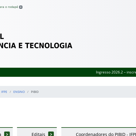
para o rodapé
4
Federal de Pernambuco
Ingresso 2026.2 – inscr
 IFPE
ENSINO
PIBID
a
Editais
Coordenadores do PIBID - IFP