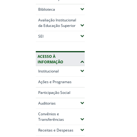
(Expandir submenus)
Biblioteca
Avaliação Institucional
(Expandir submenus)
da Educação Superior
(Expandir submenus)
SEI
ACESSO À
INFORMAÇÃO
(Expandir submenus)
Institucional
Ações e Programas
Participação Social
(Expandir submenus)
Auditorias
Convênios e
(Expandir submenus)
Transferências
(Expandir submenus)
Receitas e Despesas