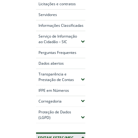
Licitações e contratos
Servidores
Informações Classificadas
Serviço de Informação
(Expandir submenus)
ao Cidadão – SIC
Perguntas Frequentes
Dados abertos
Transparência e
(Expandir submenus)
Prestação de Contas
IFPE em Números
(Expandir submenus)
Corregedoria
Proteção de Dados
(Expandir submenus)
(LGPD)
EDITAIS SETEC/MEC