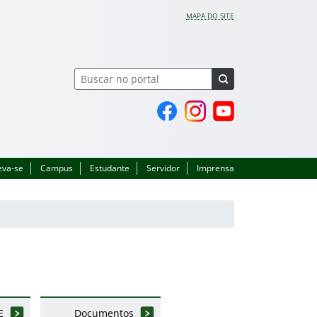
MAPA DO SITE
Página do Facebook
Perfil no Instagram
Canal no YouTube
eva-se
Campus
Estudante
Servidor
Imprensa
E
Documentos