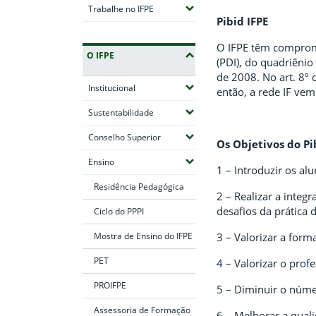
(Expandir submenus)
Trabalhe no IFPE
Pibid IFPE
O IFPE têm comprom
O IFPE
(PDI), do quadriêni
de 2008. No art. 8º 
(Expandir submenus)
Institucional
então, a rede IF vem
(Expandir submenus)
Sustentabilidade
(Expandir submenus)
Conselho Superior
Os Objetivos do Pib
(Expandir submenus)
Ensino
1 – Introduzir os al
Residência Pedagógica
2 – Realizar a integ
desafios da prática 
Ciclo do PPPI
Mostra de Ensino do IFPE
3 – Valorizar a form
PET
4 – Valorizar o prof
PROIFPE
5 – Diminuir o núme
Assessoria de Formação
6 – Melhorar a quali