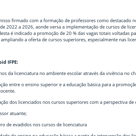
isso firmado com a formação de professores como destacado no 
o de 2022 a 2026, aonde versa a implementação de cursos de lice
desta é indicado a promoção de 20 % das vagas totais voltadas par
 ampliando a oferta de cursos superiores, especialmente nas licen
id IFPE:
unos da licenciatura no ambiente escolar através da vivência no ch
ração entre o ensino superior e a educação básica para a promoçã
docente.
ação dos licenciados nos cursos superiores com a perspectiva de 
essor atuante;
ro de evadidos nos cursos de licenciatura
dade de ensino na educação básica a partir da intervenção dos li