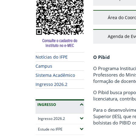
Área do Coor
Agenda de Ev
Notícias do IFPE
O Pibid
Campus
O Programa Instituci
Professores do Mini
Sistema Acadêmico
formação de docentes
Ingresso 2026.2
O Pibid busca propor
licenciatura, contr
INGRESSO
Para o desenvolvimen
Superior (IES), que 
(Expandir submenus)
Ingresso 2026.2
bolsistas do PIBID o
(Expandir submenus)
Estude no IFPE