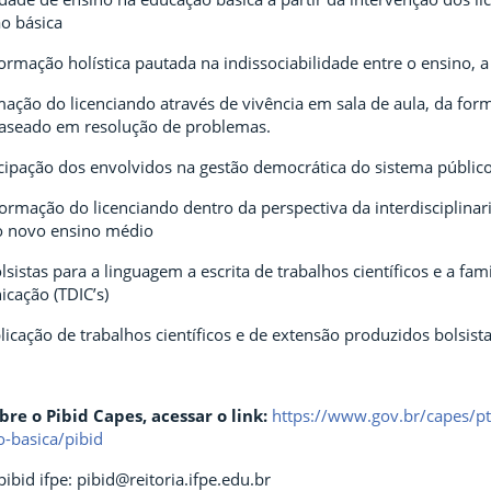
ão básica
mação holística pautada na indissociabilidade entre o ensino, a
mação do licenciando através de vivência em sala de aula, da for
aseado em resolução de problemas.
ticipação dos envolvidos na gestão democrática do sistema públic
ormação do licenciando dentro da perspectiva da interdisciplinar
 novo ensino médio
lsistas para a linguagem a escrita de trabalhos científicos e a fam
cação (TDIC’s)
licação de trabalhos científicos e de extensão produzidos bolsist
re o Pibid Capes, acessar o link:
https://www.gov.br/capes/pt
-basica/pibid
ibid ifpe: pibid@reitoria.ifpe.edu.br