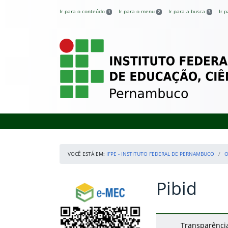
Pular para o conteúdo
Ir para o conteúdo
Ir para o menu
Ir para a busca
Ir 
1
2
3
IFPE – Instituto 
VOCÊ ESTÁ EM:
IFPE - INSTITUTO FEDERAL DE PERNAMBUCO
O
Pibid
Início da navegação
Consulte o cadastro do Instituto no e-MEC
Início do conteúdo
Transparênci