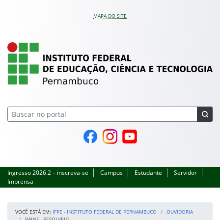
Pular para o conteúdo
MAPA DO SITE
IFPE – Instituto Feder
Página do Facebook
Perfil no Instagram
Canal no YouTube
Ingresso 2026.2 – inscreva-se
Campus
Estudante
Servidor
Imprensa
VOCÊ ESTÁ EM:
IFPE - INSTITUTO FEDERAL DE PERNAMBUCO
OUVIDORIA
PAINEL RESOLVEU?