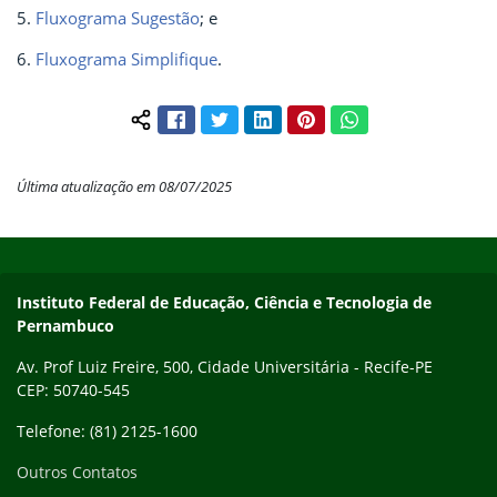
5.
Fluxograma Sugestão
; e
6.
Fluxograma Simplifique
.
Facebook
Twitter
LinkedIn
Pinterest
WhatsApp
Compartilhar conteúdo:
Última atualização em 08/07/2025
Início do rodapé
Fim do conteúdo
Instituto Federal de Educação, Ciência e Tecnologia de
Pernambuco
Av. Prof Luiz Freire, 500, Cidade Universitária - Recife-PE
CEP: 50740-545
Telefone: (81) 2125-1600
Outros Contatos