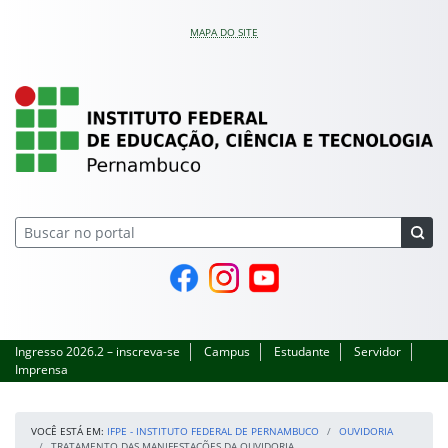
Pular para o conteúdo
MAPA DO SITE
IFPE – Instituto Feder
Página do Facebook
Perfil no Instagram
Canal no YouTube
Ingresso 2026.2 – inscreva-se
Campus
Estudante
Servidor
Imprensa
VOCÊ ESTÁ EM:
IFPE - INSTITUTO FEDERAL DE PERNAMBUCO
OUVIDORIA
TRATAMENTO DAS MANIFESTAÇÕES DA OUVIDORIA