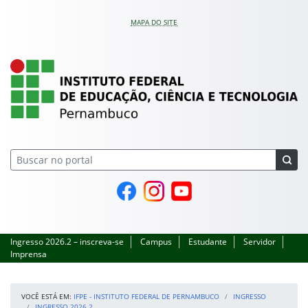
Pular para o conteúdo
MAPA DO SITE
IFPE – Instituto Feder
Página do Facebook
Perfil no Instagram
Canal no YouTube
Ingresso 2026.2 – inscreva-se
Campus
Estudante
Servidor
Imprensa
VOCÊ ESTÁ EM:
IFPE - INSTITUTO FEDERAL DE PERNAMBUCO
INGRESSO
INGRESSO 2026.2