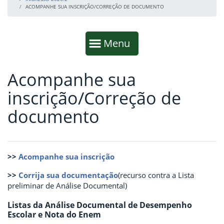
ACOMPANHE SUA INSCRIÇÃO/CORREÇÃO DE DOCUMENTO
Início da navegação
Mostrar
Menu
Acompanhe sua
Fim da navegação
Início do conteúdo
inscrição/Correção de
documento
>>
Acompanhe sua inscrição
>>
Corrija sua documentação
(recurso contra a Lista
preliminar de Análise Documental)
Listas da Análise Documental de Desempenho
Escolar e Nota do Enem