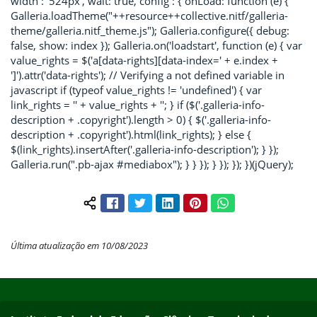
width : '524px', wait: true, config : { onLoad: function (e) {
Galleria.loadTheme("++resource++collective.nitf/galleria-
theme/galleria.nitf_theme.js"); Galleria.configure({ debug:
false, show: index }); Galleria.on('loadstart', function (e) { var
value_rights = $('a[data-rights][data-index=' + e.index +
']').attr('data-rights'); // Verifying a not defined variable in
javascript if (typeof value_rights != 'undefined') { var
link_rights = '
' + value_rights + '
'; } if ($('.galleria-info-
description + .copyright').length > 0) { $('.galleria-info-
description + .copyright').html(link_rights); } else {
$(link_rights).insertAfter('.galleria-info-description'); } });
Galleria.run(".pb-ajax #mediabox"); } } }); } }); }); })(jQuery);
Facebook
Twitter
LinkedIn
Pinterest
WhatsApp
Compartilhar conteúdo:
Última atualização em 10/08/2023
Início do rodapé
Fim do conteúdo