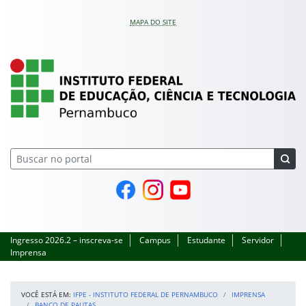
Pular para o conteúdo
MAPA DO SITE
IFPE – Instituto Feder
Página do Facebook
Perfil no Instagram
Canal no YouTube
Ingresso 2026.2 – inscreva-se
Campus
Estudante
Servidor
Imprensa
VOCÊ ESTÁ EM:
IFPE - INSTITUTO FEDERAL DE PERNAMBUCO
IMPRENSA
BANCO DE PAUTAS