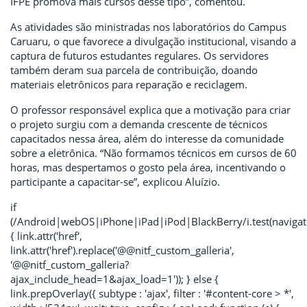
IFPE promova mais cursos desse tipo”, comentou.
As atividades são ministradas nos laboratórios do Campus
Caruaru, o que favorece a divulgação institucional, visando a
captura de futuros estudantes regulares. Os servidores
também deram sua parcela de contribuição, doando
materiais eletrônicos para reparação e reciclagem.
O professor responsável explica que a motivação para criar
o projeto surgiu com a demanda crescente de técnicos
capacitados nessa área, além do interesse da comunidade
sobre a eletrônica. “Não formamos técnicos em cursos de 60
horas, mas despertamos o gosto pela área, incentivando o
participante a capacitar-se”, explicou Aluízio.
if
(/Android|webOS|iPhone|iPad|iPod|BlackBerry/i.test(navigat
{ link.attr('href',
link.attr('href').replace('@@nitf_custom_galleria',
'@@nitf_custom_galleria?
ajax_include_head=1&ajax_load=1')); } else {
link.prepOverlay({ subtype : 'ajax', filter : '#content-core > *',