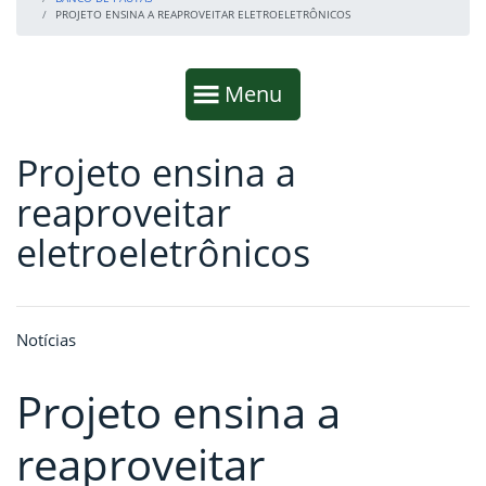
PROJETO ENSINA A REAPROVEITAR ELETROELETRÔNICOS
Início da navegação
Mostrar
Menu
Projeto ensina a
Fim da navegação
Início do conteúdo
reaproveitar
eletroeletrônicos
Notícias
Projeto ensina a
reaproveitar