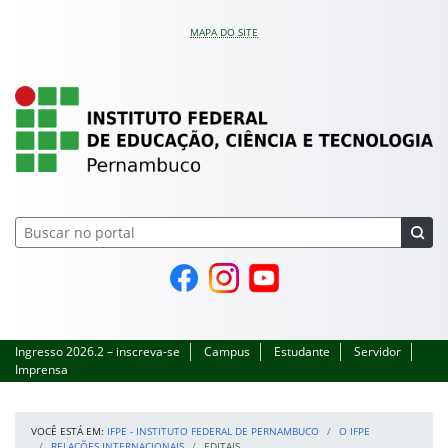
Pular para o conteúdo
MAPA DO SITE
IFPE – Instituto Feder
Página do Facebook
Perfil no Instagram
Canal no YouTube
Ingresso 2026.2 – inscreva-se
Campus
Estudante
Servidor
Imprensa
VOCÊ ESTÁ EM:
IFPE - INSTITUTO FEDERAL DE PERNAMBUCO
O IFPE
RELAÇÕES INTERNACIONAIS
EDITAIS