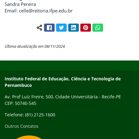
Sandra Pereira
Email: celle@reitoria.ifpe.edu.br
Facebook
Twitter
LinkedIn
Pinterest
WhatsApp
Compartilhar conteúdo:
Última atualização em 08/11/2024
Início do rodapé
Fim do conteúdo
Instituto Federal de Educação, Ciência e Tecnologia de
Pernambuco
Av. Prof Luiz Freire, 500, Cidade Universitária - Recife-PE
CEP: 50740-545
Telefone: (81) 2125-1600
Outros Contatos