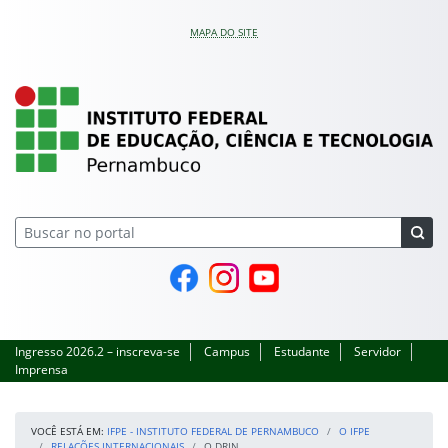
Pular para o conteúdo
MAPA DO SITE
IFPE – Instituto Feder
Página do Facebook
Perfil no Instagram
Canal no YouTube
Ingresso 2026.2 – inscreva-se
Campus
Estudante
Servidor
Imprensa
VOCÊ ESTÁ EM:
IFPE - INSTITUTO FEDERAL DE PERNAMBUCO
O IFPE
RELAÇÕES INTERNACIONAIS
O DRIN