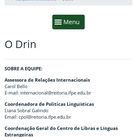
Início da navegação
Mostrar
Menu
O Drin
Fim da navegação
Início do conteúdo
SOBRE A EQUIPE:
Assessora de Relações Internacionais
Carol Bello
E-mail: internacional@reitoria.ifpe.edu.br
Coordenadora de Políticas Linguísticas
Liana Sobral Galindo
Email: cpol@reitoria.ifpe.edu.br
Coordenação Geral do Centro de Libras e Línguas
Estrangeiras