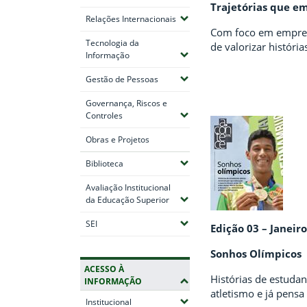
Trajetórias que 
(Expandir submenus)
Relações Internacionais
Com foco em empreen
Tecnologia da
de valorizar histór
(Expandir submenus)
Informação
(Expandir submenus)
Gestão de Pessoas
Governança, Riscos e
(Expandir submenus)
Controles
Obras e Projetos
(Expandir submenus)
Biblioteca
Avaliação Institucional
(Expandir submenus)
da Educação Superior
(Expandir submenus)
SEI
Edição 03 – Janeir
Sonhos Olímpicos
ACESSO À
Histórias de estuda
INFORMAÇÃO
atletismo e já pens
(Expandir submenus)
Institucional