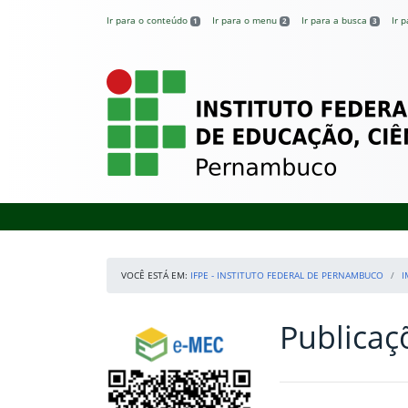
Pular para o conteúdo
Ir para o conteúdo
Ir para o menu
Ir para a busca
Ir 
1
2
3
IFPE – Instituto 
VOCÊ ESTÁ EM:
IFPE - INSTITUTO FEDERAL DE PERNAMBUCO
I
Publicaç
Início da navegação
Consulte o cadastro do Instituto no e-MEC
Início do conteúdo