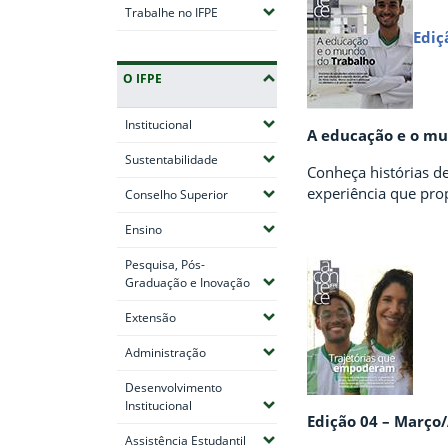
(Expandir submenus)
Trabalhe no IFPE
Ediç
O IFPE
(Expandir submenus)
Institucional
A educação e o mu
(Expandir submenus)
Sustentabilidade
Conheça histórias de
experiência que pro
(Expandir submenus)
Conselho Superior
(Expandir submenus)
Ensino
Pesquisa, Pós-
(Expandir submenus)
Graduação e Inovação
(Expandir submenus)
Extensão
(Expandir submenus)
Administração
Desenvolvimento
(Expandir submenus)
Institucional
Edição 04 – Março/
(Expandir submenus)
Assistência Estudantil