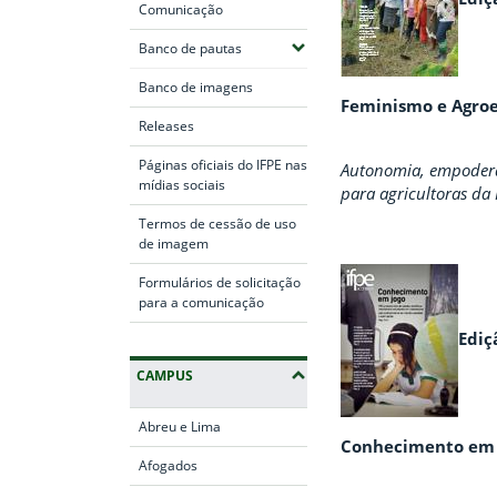
Comunicação
(Expandir submenus)
Banco de pautas
Banco de imagens
Feminismo e Agroe
Releases
Páginas oficiais do IFPE nas
Autonomia, empoderam
mídias sociais
para agricultoras da
Termos de cessão de uso
de imagem
Formulários de solicitação
para a comunicação
Ediç
CAMPUS
Abreu e Lima
Conhecimento em 
Afogados