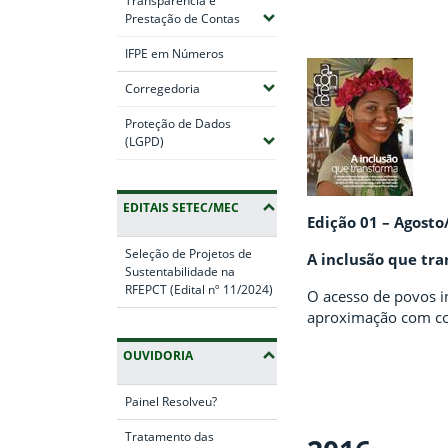
Transparência e
(Expandir submenus)
Prestação de Contas
IFPE em Números
(Expandir submenus)
Corregedoria
Proteção de Dados
(Expandir submenus)
(LGPD)
EDITAIS SETEC/MEC
Edição 01 – Agost
Seleção de Projetos de
A inclusão que tr
Sustentabilidade na
RFEPCT (Edital nº 11/2024)
O acesso de povos i
aproximação com c
OUVIDORIA
Painel Resolveu?
Tratamento das