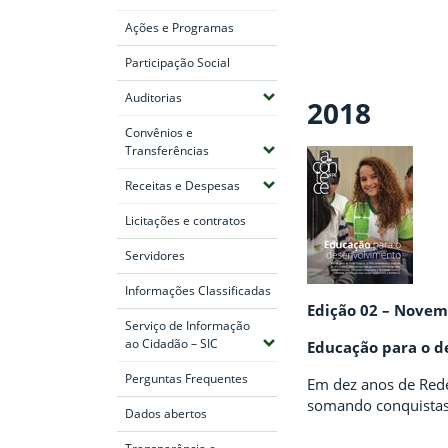
Ações e Programas
Participação Social
(Expandir submenus)
Auditorias
2018
Convênios e
(Expandir submenus)
Transferências
(Expandir submenus)
Receitas e Despesas
Licitações e contratos
Servidores
Informações Classificadas
Edição 02 – Nove
Serviço de Informação
(Expandir submenus)
ao Cidadão – SIC
Educação para o 
Perguntas Frequentes
Em dez anos de Rede
somando conquistas 
Dados abertos