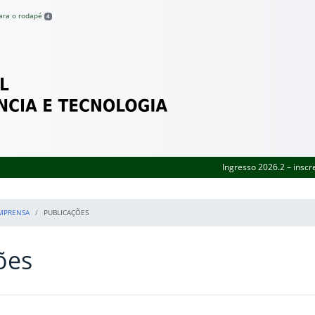
para o rodapé
4
Federal de Pernambuco
Ingresso 2026.2 – inscr
MPRENSA
PUBLICAÇÕES
ões