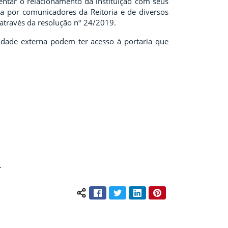
ientar o relacionamento da instituição com seus
a por comunicadores da Reitoria e de diversos
 através da resolução nº 24/2019.
idade externa podem ter acesso à portaria que
.
Facebook
Twitter
LinkedIn
Pinterest
Compartilhar conteúdo: