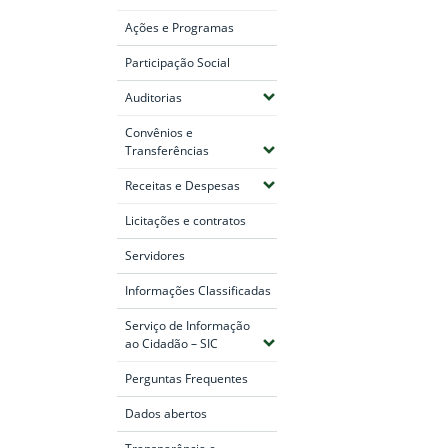
Ações e Programas
Participação Social
(Expandir submenus)
Auditorias
Convênios e
(Expandir submenus)
Transferências
(Expandir submenus)
Receitas e Despesas
Licitações e contratos
Servidores
Informações Classificadas
Serviço de Informação
(Expandir submenus)
ao Cidadão – SIC
Perguntas Frequentes
Dados abertos