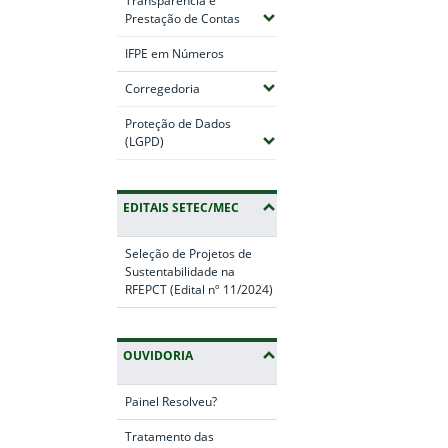
Transparência e
(Expandir submenus)
Prestação de Contas
IFPE em Números
(Expandir submenus)
Corregedoria
Proteção de Dados
(Expandir submenus)
(LGPD)
EDITAIS SETEC/MEC
Seleção de Projetos de
Sustentabilidade na
RFEPCT (Edital nº 11/2024)
OUVIDORIA
Painel Resolveu?
Tratamento das