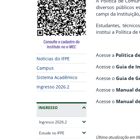
A Política de Comun
diversos públicos 
campi da Instituição
Estudantes, técnic
institui a Política 
Acesse a
Política 
Notícias do IFPE
Acesse o
Guia de I
Campus
Sistema Acadêmico
Acesse o
Guia de G
Ingresso 2026.2
Acesse o
Manual de
Acesse o
Manual de
INGRESSO
(Expandir submenus)
Ingresso 2026.2
(Expandir submenus)
Estude no IFPE
Última atualização em 0