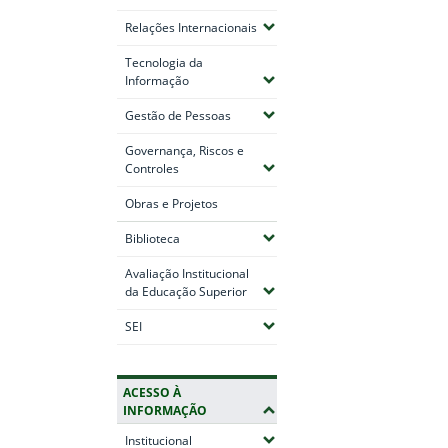
(Expandir submenus)
Relações Internacionais
Tecnologia da
(Expandir submenus)
Informação
(Expandir submenus)
Gestão de Pessoas
Governança, Riscos e
(Expandir submenus)
Controles
Obras e Projetos
(Expandir submenus)
Biblioteca
Avaliação Institucional
(Expandir submenus)
da Educação Superior
(Expandir submenus)
SEI
ACESSO À
INFORMAÇÃO
(Expandir submenus)
Institucional