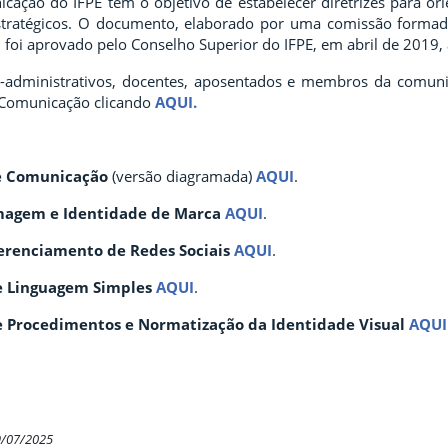
icação do IFPE tem o objetivo de estabelecer diretrizes para or
estratégicos. O documento, elaborado por uma comissão formad
, foi aprovado pelo Conselho Superior do IFPE, em abril de 2019,
os-administrativos, docentes, aposentados e membros da comun
de Comunicação clicando
AQUI.
de Comunicação
(versão diagramada)
AQUI
.
magem e Identidade de Marca
AQUI
.
erenciamento de Redes Sociais
AQUI
.
 Linguagem Simples
AQUI
.
 Procedimentos e Normatização da Identidade Visual
AQUI
9/07/2025