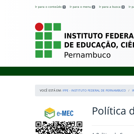
Pular para o conteúdo
Ir para o conteúdo
Ir para o menu
Ir para a busca
Ir 
1
2
3
IFPE – Instituto 
VOCÊ ESTÁ EM:
IFPE - INSTITUTO FEDERAL DE PERNAMBUCO
I
Política
Início da navegação
Consulte o cadastro do Instituto no e-MEC
Início do conteúdo