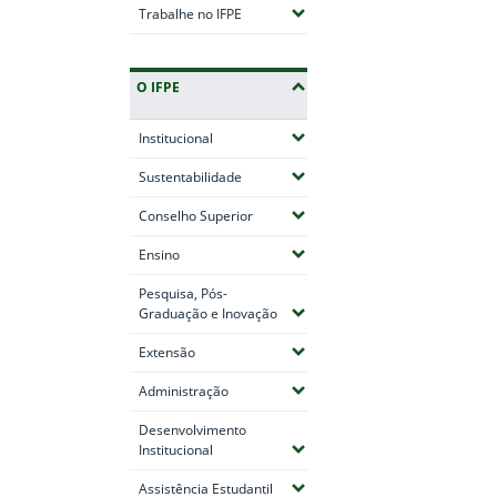
(Expandir submenus)
Trabalhe no IFPE
Fim do conteúdo
O IFPE
(Expandir submenus)
Institucional
(Expandir submenus)
Sustentabilidade
(Expandir submenus)
Conselho Superior
(Expandir submenus)
Ensino
Pesquisa, Pós-
(Expandir submenus)
Graduação e Inovação
(Expandir submenus)
Extensão
(Expandir submenus)
Administração
Desenvolvimento
(Expandir submenus)
Institucional
(Expandir submenus)
Assistência Estudantil