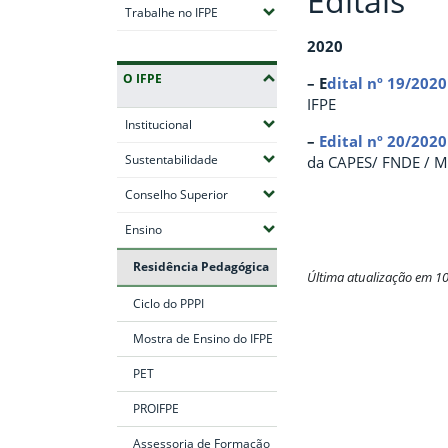
Editais
(Expandir submenus)
Trabalhe no IFPE
2020
O IFPE
– E
dital nº 19/2020
IFPE
(Expandir submenus)
Institucional
–
Edital nº 20/2020
(Expandir submenus)
Sustentabilidade
da CAPES/ FNDE / M
(Expandir submenus)
Conselho Superior
(Expandir submenus)
Ensino
Residência Pedagógica
Última atualização em 1
Ciclo do PPPI
Fim do conteúdo
Mostra de Ensino do IFPE
PET
PROIFPE
Assessoria de Formação