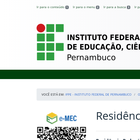
Pular para o conteúdo
Ir para o conteúdo
Ir para o menu
Ir para a busca
Ir 
1
2
3
IFPE – Instituto 
VOCÊ ESTÁ EM:
IFPE - INSTITUTO FEDERAL DE PERNAMBUCO
O
Residênc
Início da navegação
Consulte o cadastro do Instituto no e-MEC
Início do conteúdo