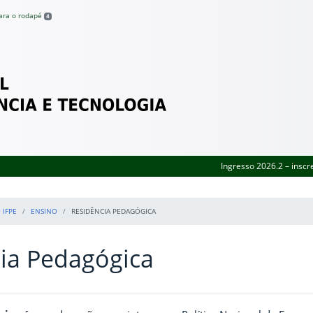
para o rodapé
4
Federal de Pernambuco
Ingresso 2026.2 – inscr
 IFPE
ENSINO
RESIDÊNCIA PEDAGÓGICA
ia Pedagógica