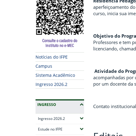
Residência Pedagó
aperfeiçoamento do 
curso, inicia sua im
Objetivo do Progr
Professores e tem p
licenciando, chamad
Notícias do IFPE
Campus
Atividade do Pro
Sistema Acadêmico
acompanhadas por um
por um docente da s
Ingresso 2026.2
INGRESSO
Contato instituciona
(Expandir submenus)
Ingresso 2026.2
(Expandir submenus)
Estude no IFPE