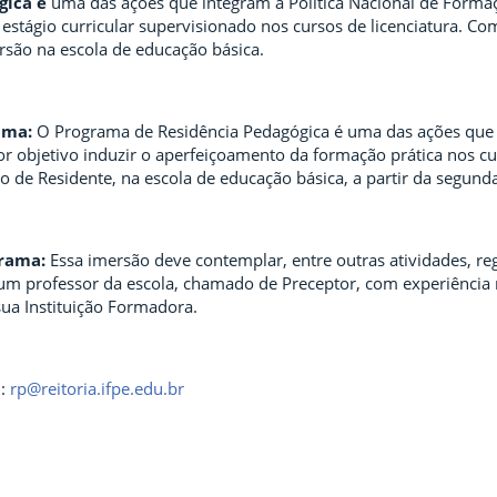
gica é
uma das ações que integram a Política Nacional de Formaç
estágio curricular supervisionado nos cursos de licenciatura. Co
ersão na escola de educação básica.
ama:
O Programa de Residência Pedagógica é uma das ações que i
or objetivo induzir o aperfeiçoamento da formação prática nos c
o de Residente, na escola de educação básica, a partir da segund
grama:
Essa imersão deve contemplar, entre outras atividades, reg
 professor da escola, chamado de Preceptor, com experiência n
ua Instituição Formadora.
l:
rp@reitoria.ifpe.edu.br