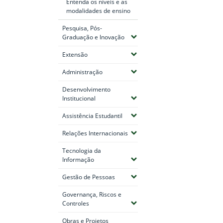
Entenda os níveis e as
modalidades de ensino
Pesquisa, Pós-
(Expandir submenus)
Graduação e Inovação
(Expandir submenus)
Extensão
(Expandir submenus)
Administração
Desenvolvimento
(Expandir submenus)
Institucional
(Expandir submenus)
Assistência Estudantil
(Expandir submenus)
Relações Internacionais
Tecnologia da
(Expandir submenus)
Informação
(Expandir submenus)
Gestão de Pessoas
Governança, Riscos e
(Expandir submenus)
Controles
Obras e Projetos