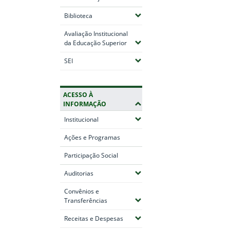
(Expandir submenus)
Biblioteca
Avaliação Institucional
(Expandir submenus)
da Educação Superior
(Expandir submenus)
SEI
ACESSO À
INFORMAÇÃO
(Expandir submenus)
Institucional
Ações e Programas
Participação Social
(Expandir submenus)
Auditorias
Convênios e
(Expandir submenus)
Transferências
(Expandir submenus)
Receitas e Despesas