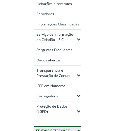
Licitações e contratos
Servidores
Informações Classificadas
Serviço de Informação
(Expandir submenus)
ao Cidadão – SIC
Perguntas Frequentes
Dados abertos
Transparência e
(Expandir submenus)
Prestação de Contas
IFPE em Números
(Expandir submenus)
Corregedoria
Proteção de Dados
(Expandir submenus)
(LGPD)
EDITAIS SETEC/MEC