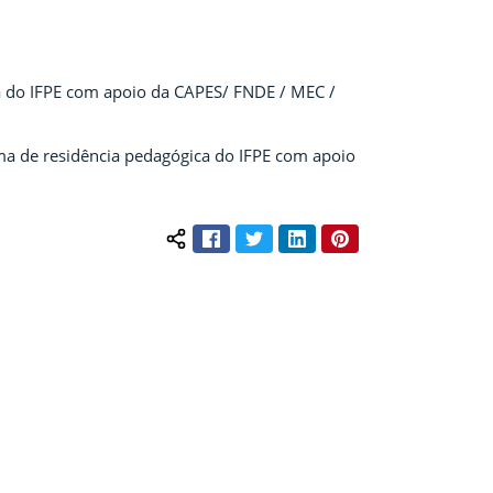
ca do IFPE com apoio da CAPES/ FNDE / MEC /
ama de residência pedagógica do IFPE com apoio
Facebook
Twitter
LinkedIn
Pinterest
Compartilhar conteúdo: