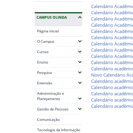
Calendário Acadêmi
Calendário Acadêmi
CAMPUS OLINDA
Calendário Acadêmi
Calendário Acadêmi
Calendário Acadêmi
Página inicial
Calendário Acadêmi
(Expandir submenus)
O Campus
Calendário Acadêmi
Calendário Acadêmi
(Expandir submenus)
Cursos
Calendário Acadêmi
(Expandir submenus)
Calendário Acadêmi
Ensino
Calendário acadêmi
(Expandir submenus)
Pesquisa
Novo Calendário Ac
Calendário acadêmi
(Expandir submenus)
Extensão
Calendário acadêmi
Calendário acadêmi
Administração e
(Expandir submenus)
Planejamento
Calendário acadêmi
Calendário acadêmi
(Expandir submenus)
Gestão de Pessoas
Comunicação
Tecnologia da Informação