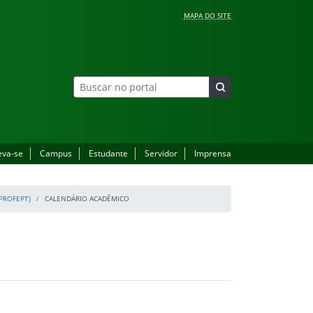
MAPA DO SITE
eva-se
Campus
Estudante
Servidor
Imprensa
PROFEPT)
CALENDÁRIO ACADÊMICO