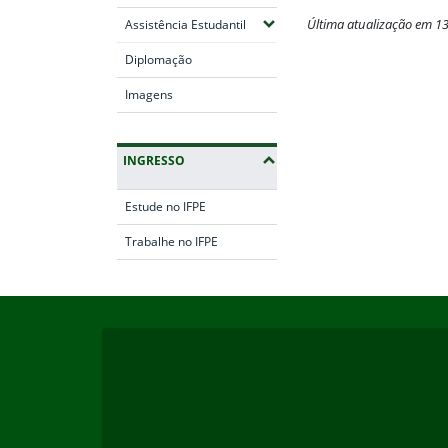
(Expandir submenus)
Última atualização em 1
Assistência Estudantil
Fim do conteúdo
Diplomação
Imagens
INGRESSO
Estude no IFPE
Trabalhe no IFPE
Início do rodapé
Fim da navegação