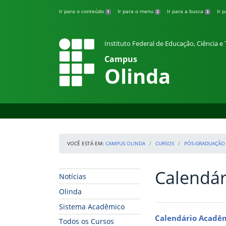
Pular para o conteúdo
Ir para o conteúdo
Ir para o menu
Ir para a busca
Ir 
1
2
3
Instituto Federal de Educação, Ciência 
Campus
Olinda
VOCÊ ESTÁ EM:
CAMPUS OLINDA
CURSOS
PÓS-GRADUAÇÃO
Calendá
Início da navegação
Início do conteúdo
Notícias
Olinda
Sistema Acadêmico
Calendário Acadêm
Todos os Cursos