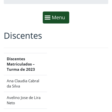
Início da navegação
Mostrar
Menu
Discentes
Fim da navegação
Início do conteúdo
Discentes
Matriculados –
Turma de 2023
Ana Claudia Cabral
da Silva
Avelino Jose de Lira
Neto