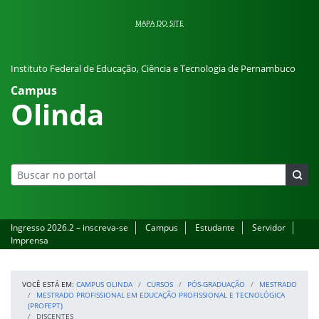
Pular para o conteúdo
MAPA DO SITE
Instituto Federal de Educação, Ciência e Tecnologia de Pernambuco
Campus
Olinda
Ingresso 2026.2 – inscreva-se
Campus
Estudante
Servidor
Imprensa
VOCÊ ESTÁ EM:
CAMPUS OLINDA
CURSOS
PÓS-GRADUAÇÃO
MESTRADO
MESTRADO PROFISSIONAL EM EDUCAÇÃO PROFISSIONAL E TECNOLÓGICA
(PROFEPT)
DISCENTES