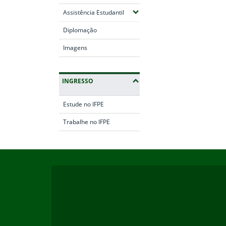
(Expandir submenus)
Assistência Estudantil
Diplomação
Imagens
INGRESSO
Estude no IFPE
Trabalhe no IFPE
Início do rodapé
Fim da navegação