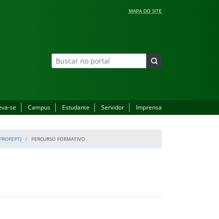
MAPA DO SITE
eva-se
Campus
Estudante
Servidor
Imprensa
PROFEPT)
PERCURSO FORMATIVO