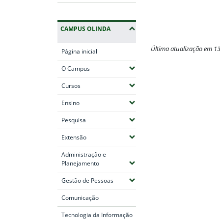
CAMPUS OLINDA
Última atualização em 1
Página inicial
Fim do conteúdo
(Expandir submenus)
O Campus
(Expandir submenus)
Cursos
(Expandir submenus)
Ensino
(Expandir submenus)
Pesquisa
(Expandir submenus)
Extensão
Administração e
(Expandir submenus)
Planejamento
(Expandir submenus)
Gestão de Pessoas
Comunicação
Tecnologia da Informação