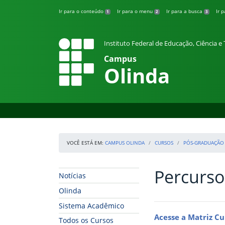
Pular para o conteúdo
Ir para o conteúdo
Ir para o menu
Ir para a busca
Ir 
1
2
3
Instituto Federal de Educação, Ciência 
Campus
Olinda
VOCÊ ESTÁ EM:
CAMPUS OLINDA
CURSOS
PÓS-GRADUAÇÃO
Percurso
Início da navegação
Início do conteúdo
Notícias
Olinda
Sistema Acadêmico
Acesse a Matriz Cu
Todos os Cursos