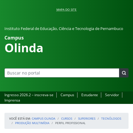
Pular para o conteúdo
MAPA DO SITE
Instituto Federal de Educação, Ciência e Tecnologia de Pernambuco
Campus
Olinda
Ingresso 2026.2 – inscreva-se
Campus
Estudante
Servidor
Imprensa
VOCÊ ESTÁ EM:
CAMPUS OLINDA
CURSOS
SUPERIORES
TECNÓLOGOS
PRODUÇÃO MULTIMÍDIA
PERFIL PROFISSIONAL