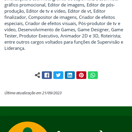
gráfico promocional, Editor de imagens, Editor de pós-
produção, Editor de tv e vídeo, Editor de vt, Editor
finalizador, Compositor de imagens, Criador de efeitos
especiais, Criador de efeitos visuais, Pós-produtor de tv e
vídeo, Desenvolvimento de Games, Game Designer, Game
Tester, Produtor Executivo, Animador 2D e 3D, Roteirista;
entre outros cargos voltados para funções de Supervisão e
Liderança.
Facebook
Twitter
LinkedIn
Pinterest
WhatsApp
Compartilhar conteúdo:
Última atualização em 21/09/2023
Início do rodapé
Fim do conteúdo