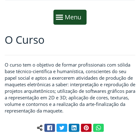
Início da navegação
Mostrar
Menu
O Curso
Fim da navegação
Início do conteúdo
O curso tem o objetivo de formar profissionais com sólida
base técnico-científica e humanística, conscientes do seu
papel social e aptos a exercerem atividades de produção de
maquetes eletrônicas a saber: interpretação e reprodução de
projetos arquitetônicos; utilização de softwares gráficos para
a representação em 2D e 3D; aplicação de cores, texturas,
volume e contornos e a realização da arte-finalização da
representação da maquete.
Facebook
Twitter
LinkedIn
Pinterest
WhatsApp
Compartilhar conteúdo: