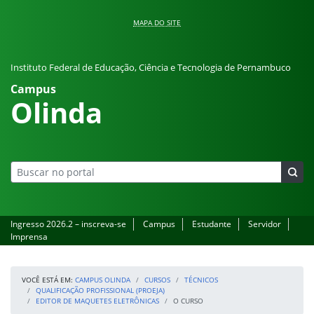
Pular para o conteúdo
MAPA DO SITE
Instituto Federal de Educação, Ciência e Tecnologia de Pernambuco
Campus
Olinda
Ingresso 2026.2 – inscreva-se
Campus
Estudante
Servidor
Imprensa
VOCÊ ESTÁ EM:
CAMPUS OLINDA
CURSOS
TÉCNICOS
QUALIFICAÇÃO PROFISSIONAL (PROEJA)
EDITOR DE MAQUETES ELETRÔNICAS
O CURSO