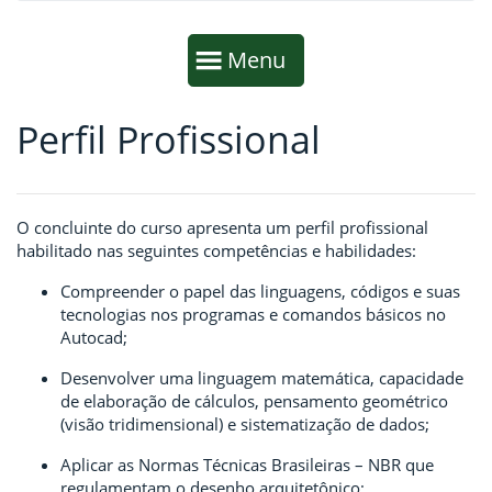
Início da navegação
Mostrar
Menu
Perfil Profissional
Fim da navegação
Início do conteúdo
O concluinte do curso apresenta um perfil profissional
habilitado nas seguintes competências e habilidades:
Compreender o papel das linguagens, códigos e suas
tecnologias nos programas e comandos básicos no
Autocad;
Desenvolver uma linguagem matemática, capacidade
de elaboração de cálculos, pensamento geométrico
(visão tridimensional) e sistematização de dados;
Aplicar as Normas Técnicas Brasileiras – NBR que
regulamentam o desenho arquitetônico;