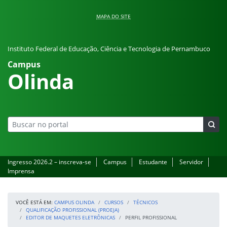
Pular para o conteúdo
MAPA DO SITE
Instituto Federal de Educação, Ciência e Tecnologia de Pernambuco
Campus
Olinda
Ingresso 2026.2 – inscreva-se
Campus
Estudante
Servidor
Imprensa
VOCÊ ESTÁ EM:
CAMPUS OLINDA
CURSOS
TÉCNICOS
QUALIFICAÇÃO PROFISSIONAL (PROEJA)
EDITOR DE MAQUETES ELETRÔNICAS
PERFIL PROFISSIONAL